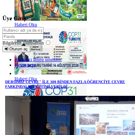
Üye Giriş
Haberi Oku
Bilgilerim anımsansın
Oturum aç
Kullanıcı adımı unuttum.
Hesap açın
Haberi Oku
DERSİMİZ ÇEVRE" İLE 300 BİNDEN FAZLA ÖĞRENCİYE ÇEVRE
FARKINDALIK EĞİTİMİ VERİLDİ.
Haberi Oku