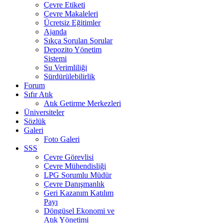
Çevre Etiketi
Çevre Makaleleri
Ücretsiz Eğitimler
Ajanda
Sıkça Sorulan Sorular
Depozito Yönetim
Sistemi
Su Verimliliği
Sürdürülebilirlik
Forum
Sıfır Atık
Atık Getirme Merkezleri
Üniversiteler
Sözlük
Galeri
Foto Galeri
SSS
Çevre Görevlisi
Çevre Mühendisliği
LPG Sorumlu Müdür
Çevre Danışmanlık
Geri Kazanım Katılım
Payı
Döngüsel Ekonomi ve
Atık Yönetimi