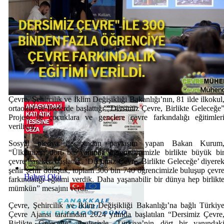
Haberi Oku
Çevre, Şehircilik ve İklim Değişikliği Bakanlığı’nın, 81 ilde ilkokul
ortaokul ve liselerde başlattığı “Dersimiz Çevre, Birlikte Geleceğe
Projesi ile çocuklara ve gençlere çevre farkındalığı eğitimler
veriliyor.
Sosyal medya hesabından paylaşım yapan Bakan Kurum
“Ülkemizin dört bir yanında öğrencilerimizle birlikte büyük bi
çevre hareketi başlattık. ‘Dersimiz Çevre, Birlikte Geleceğe’ diyere
şehir şehir dolaştık, toplam 306 bin 740 öğrencimizle buluşup çevr
Haberi Oku
farkındalığı eğitimi verdik. Daha yaşanabilir bir dünya hep birlikt
mümkün” mesajını verdi.
Çevre, Şehircilik ve İklim Değişikliği Bakanlığı’na bağlı Türkiy
Çevre Ajansı tarafından 2024 yılında başlatılan “Dersimiz Çevre
Birlikte Geleceğe” Projesiyle, Türkiye’nin dört bir yanındak