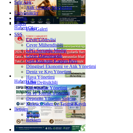
Sıfır Atık
Atık Getirme Merkezleri
Üniversiteler
Sözlük
Galeri
Haberi Oku
Foto Galeri
SSS
Çevre Görevlisi
Çevre Mühendisliği
LPG Sorumlu Müdür
Çevre Danışmanlık
Geri Kazanım Katılım Payı
Döngüsel Ekonomi ve Atık Yönetimi
Deniz ve Kıyı Yönetimi
Hava Yönetimi
Haberi Oku
İklim Değişikliği
Kimyasallar Yönetimi
Su ve Toprak Yönetimi
Depozito Yönetim Sistemi
Kirletici Salım ve Taşıma Kaydı
İletişim
İletişim
Reklam