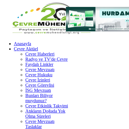
Anasayfa
Çevre Aktüel
Çevre Haberleri
Radyo ve TV'de Çevre
Faydalı Linkler
Çevre Mevzuatı
Çevre Hukuku
Çevre İzinleri
Çevre Görevlisi
İSG Mevzuatı
Bunları Biliyor
muydunuz?
Çevre Etkinlik Takvimi
Atıkların Doğada Yok
Olma Süreleri
Çevre Mevzuatı
Taslaklar