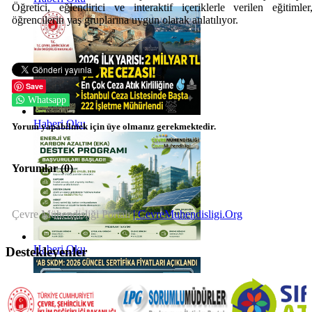
Öğretici, eğlendirici ve interaktif içeriklerle verilen eğitimler
öğrencilerin yaş gruplarına uygun olarak anlatılıyor.
Save
Whatsapp
Haberi Oku
Yorum yapabilmek için üye olmanız gerekmektedir.
Yorumlar (
0
)
Çevre Mühendisliği Portalı
| CevreMuhendisligi.Org
Haberi Oku
Destekleyenler