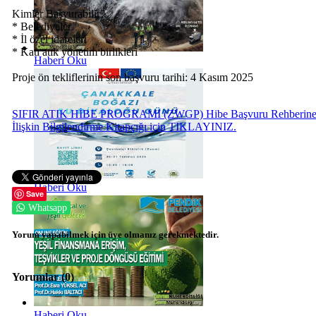
Kimler Başvurabilir?
* Belediyeler
* İl özel idareleri
* Katı atık yönetim birlikleri
Haberi Oku
Proje ön tekliflerinin son başvuru tarihi: 4 Kasım 2025
SIFIR ATIK HİBE PROGRAMI (ZWGP) Hibe Başvuru Rehberin
İlişkin Bilgilendirme Kitapçığı için TIKLAYINIZ.
Haberi Oku
Save
Whatsapp
Yorum yapabilmek için üye olmanız gerekmektedir.
Yorumlar (
0
)
Haberi Oku