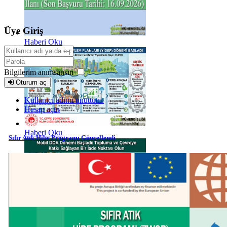
Üye Giriş
Haberi Oku
Bilgilerim anımsansın
Oturum aç
Kullanıcı adımı unuttum.
Hesap açın
Haberi Oku
Sıfır Atık Hibe Programı Güncellendi
Haberi Oku