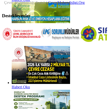
Çevre Mühendisliği Portalı
| CevreMuhendisligi.Org
Destekleyenler
Haberi Oku
Haberi Oku