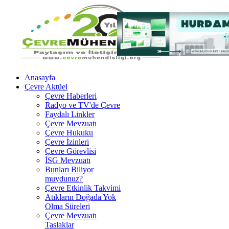
Anasayfa
Çevre Aktüel
Çevre Haberleri
Radyo ve TV'de Çevre
Faydalı Linkler
Çevre Mevzuatı
Çevre Hukuku
Çevre İzinleri
Çevre Görevlisi
İSG Mevzuatı
Bunları Biliyor
muydunuz?
Çevre Etkinlik Takvimi
Atıkların Doğada Yok
Olma Süreleri
Çevre Mevzuatı
Taslaklar