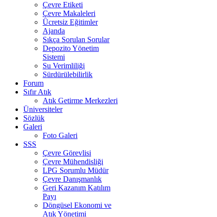
Çevre Etiketi
Çevre Makaleleri
Ücretsiz Eğitimler
Ajanda
Sıkça Sorulan Sorular
Depozito Yönetim
Sistemi
Su Verimliliği
Sürdürülebilirlik
Forum
Sıfır Atık
Atık Getirme Merkezleri
Üniversiteler
Sözlük
Galeri
Foto Galeri
SSS
Çevre Görevlisi
Çevre Mühendisliği
LPG Sorumlu Müdür
Çevre Danışmanlık
Geri Kazanım Katılım
Payı
Döngüsel Ekonomi ve
Atık Yönetimi