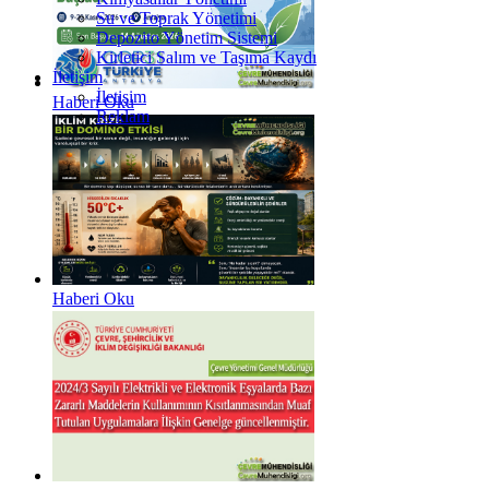
Su ve Toprak Yönetimi
Depozito Yönetim Sistemi
Kirletici Salım ve Taşıma Kaydı
İletişim
İletişim
Haberi Oku
Reklam
Haberi Oku