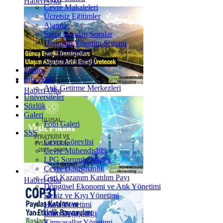
Haberi Oku
Çevre Makaleleri
Ücretsiz Eğitimler
Ajanda
Sıkça Sorulan Sorular
Depozito Yönetim Sistemi
Su Verimliliği
Sürdürülebilirlik
Forum
Sıfır Atık
Atık Getirme Merkezleri
Haberi Oku
Üniversiteler
Sözlük
Galeri
Foto Galeri
SSS
Çevre Görevlisi
Çevre Mühendisliği
LPG Sorumlu Müdür
Çevre Danışmanlık
Geri Kazanım Katılım Payı
Haberi Oku
Döngüsel Ekonomi ve Atık Yönetimi
Deniz ve Kıyı Yönetimi
Hava Yönetimi
İklim Değişikliği
Kimyasallar Yönetimi