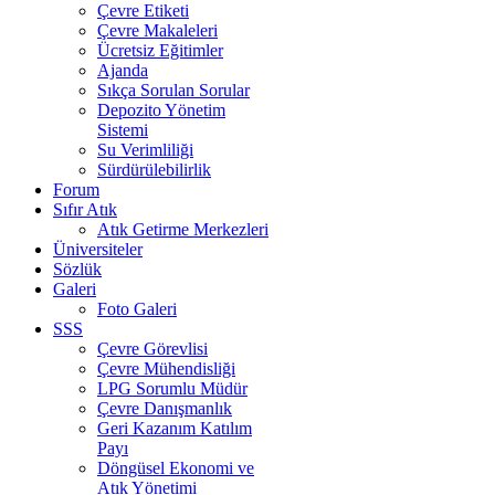
Çevre Etiketi
Çevre Makaleleri
Ücretsiz Eğitimler
Ajanda
Sıkça Sorulan Sorular
Depozito Yönetim
Sistemi
Su Verimliliği
Sürdürülebilirlik
Forum
Sıfır Atık
Atık Getirme Merkezleri
Üniversiteler
Sözlük
Galeri
Foto Galeri
SSS
Çevre Görevlisi
Çevre Mühendisliği
LPG Sorumlu Müdür
Çevre Danışmanlık
Geri Kazanım Katılım
Payı
Döngüsel Ekonomi ve
Atık Yönetimi