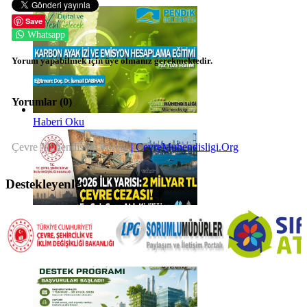
Save
Whatsapp
Yorum yapabilmek için üye olmanız gerekmektedir.
Yorumlar (
0
)
Haberi Oku
Çevre Mühendisliği Portalı
| CevreMuhendisligi.Org
Destekleyenler
Haberi Oku