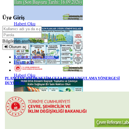
Üye Giriş
Haberi Oku
Bilgilerim anımsansın
Oturum aç
Kullanıcı adımı unuttum.
Hesap açın
Haberi Oku
PLANLI VE ANİ DENETİM CEZA PUANI UYGULAMA YÖNERGESİ
DUYURUSU
Haberi Oku