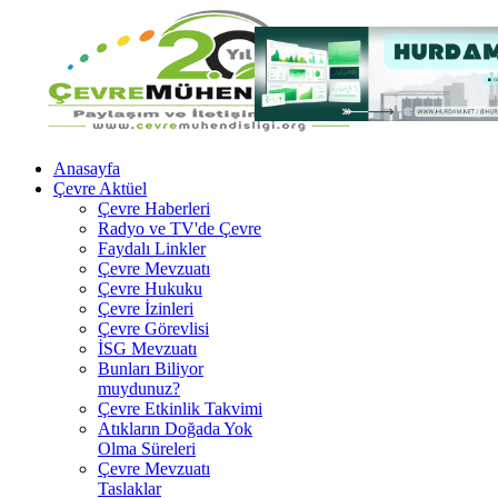
Anasayfa
Çevre Aktüel
Çevre Haberleri
Radyo ve TV'de Çevre
Faydalı Linkler
Çevre Mevzuatı
Çevre Hukuku
Çevre İzinleri
Çevre Görevlisi
İSG Mevzuatı
Bunları Biliyor
muydunuz?
Çevre Etkinlik Takvimi
Atıkların Doğada Yok
Olma Süreleri
Çevre Mevzuatı
Taslaklar