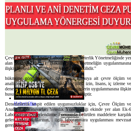
Haberi Oku
Çevre Ölçüm ve Analiz Laboratuvarları Yeterlik Yönetmeliğinde ye
alan Madde 42 – (1) "Bakanlık, bu Yönetmeliğin uygulanmasın
ilişkin hususlarda düzenleme yapmaya yetkilidir.”
hükmüne göre Bakanlık, özel veya kamuya ait çevre ölçüm v
analizleri yapan laboratuvarlarda her türlü izin, lisans, iç izleme v
denetime esas teşkil eden ölçüm ve analizlerin uygulanmasına ilişki
hususlarda düzenleme yapma yetkisine sahiptir.
Haberi Oku
Denetimlerde tespit edilen uygunsuzluklar için, Çevre Ölçüm v
Analiz Laboratuvarları Yeterlik Yönetmeliği ekinde yer alan Ek-
Laboratuvar Değerlendirme Formunda belirtilen maddelere karşılı
gelen ceza puanlarının, ilgili laboratuvara uygulanması mevzua
gereğidir.