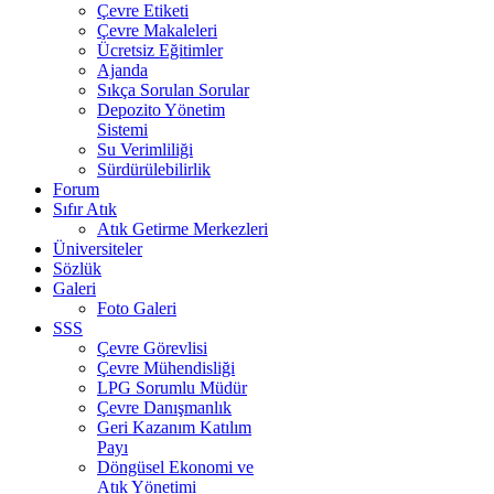
Çevre Etiketi
Çevre Makaleleri
Ücretsiz Eğitimler
Ajanda
Sıkça Sorulan Sorular
Depozito Yönetim
Sistemi
Su Verimliliği
Sürdürülebilirlik
Forum
Sıfır Atık
Atık Getirme Merkezleri
Üniversiteler
Sözlük
Galeri
Foto Galeri
SSS
Çevre Görevlisi
Çevre Mühendisliği
LPG Sorumlu Müdür
Çevre Danışmanlık
Geri Kazanım Katılım
Payı
Döngüsel Ekonomi ve
Atık Yönetimi