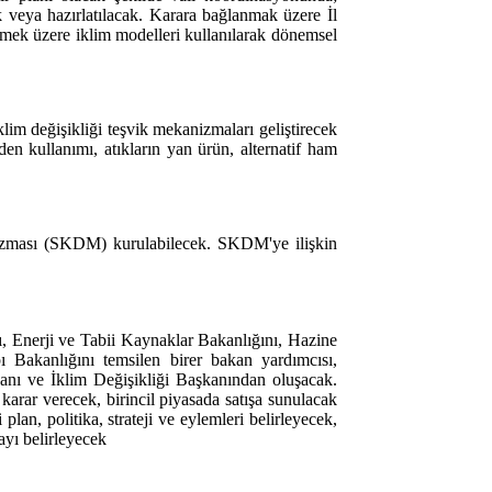
cak veya hazırlatılacak. Karara bağlanmak üzere İl
 etmek üzere iklim modelleri kullanılarak dönemsel
klim değişikliği teşvik mekanizmaları geliştirecek
n kullanımı, atıkların yan ürün, alternatif ham
nizması (SKDM) kurulabilecek. SKDM'ye ilişkin
ı, Enerji ve Tabii Kaynaklar Bakanlığını, Hazine
 Bakanlığını temsilen birer bakan yardımcısı,
nı ve İklim Değişikliği Başkanından oluşacak.
karar verecek, birincil piyasada satışa sunulacak
lan, politika, strateji ve eylemleri belirleyecek,
kayı belirleyecek