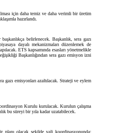
ılması için daha temiz ve daha verimli bir üretim
aklaşımla hazırlandı.
 başkanlıkça belirlenecek. Başkanlık, sera gazı
in piyasaya dayalı mekanizmaları düzenlemek de
yapılacak. ETS kapsamında esasları yönetmelikle
 Değişikliği Başkanlığından sera gazı emisyon izni
ra gazı emisyonları azaltılacak. Strateji ve eylem
ği Koordinasyon Kurulu kurulacak. Kurulun çalışma
lık bu süreyi bir yıla kadar uzatabilecek.
bir planı olacak şekilde vali koordinasyonunda;