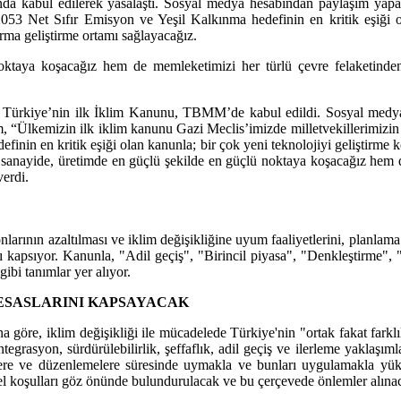
 kabul edilerek yasalaştı. Sosyal medya hesabından paylaşım yapan
3 Net Sıfır Emisyon ve Yeşil Kalkınma hedefinin en kritik eşiği ola
rma geliştirme ortamı sağlayacağız.
oktaya koşacağız hem de memleketimizi her türlü çevre felaketinden 
n Türkiye’nin ilk İklim Kanunu, TBMM’de kabul edildi. Sosyal medya
, “Ülkemizin ilk iklim kanunu Gazi Meclis’imizde milletvekillerimizin
efinin en kritik eşiği olan kanunla; bir çok yeni teknolojiyi geliştirme
e, sanayide, üretimde en güçlü şekilde en güçlü noktaya koşacağız hem 
verdi.
arının azaltılması ve iklim değişikliğine uyum faaliyetlerini, planlama 
ını kapsıyor. Kanunla, "Adil geçiş", "Birincil piyasa", "Denkleştirme
ibi tanımlar yer alıyor.
 ESASLARINI KAPSAYACAK
 göre, iklim değişikliği ile mücadelede Türkiye'nin "ortak fakat farklıl
m, entegrasyon, sürdürülebilirlik, şeffaflık, adil geçiş ve ilerleme yakla
irlere ve düzenlemelere süresinde uymakla ve bunları uygulamakla yü
el koşulları göz önünde bulundurulacak ve bu çerçevede önlemler alına