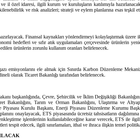
 ve il özel idaresi, ilgili kurum ve kuruluşların katılımıyla hazırlana
enebilirlik ve risk analizleri; strateji ve eylem planlarına esas teşkil
 hazırlayacak. Finansal kaynakları yönlendirmeyi kolaylaştırmak üzere i
mi hedefleri ve sıfır atık uygulamaları çerçevesinde ürünlerin yenide
edilen ürünlerin zorunlu kullanım oranları belirlenecek.
 gazı emisyonlarını ele almak için Sınırda Karbon Düzenleme Meka
dineli olarak Ticaret Bakanlığı tarafından belirlenecek.
akanı başkanlığında, Çevre, Şehircilik ve İklim Değişikliği Bakanlığın
ret Bakanlığını, Tarım ve Orman Bakanlığını, Ulaştırma ve Altyapı
e Piyasası Kurulu Başkanı, Enerji Piyasası Düzenleme Kurumu Başka
planını onaylayacak, ETS piyasasında ücretsiz tahsisatların dağılımına 
eştirme işlemlerinin kullanılabileceğine karar verecek, ETS ile ilgili p
ri tespit edecek, ilgili sınırlamaları, ithal ve ihraca ilişkin temel politi
RILACAK