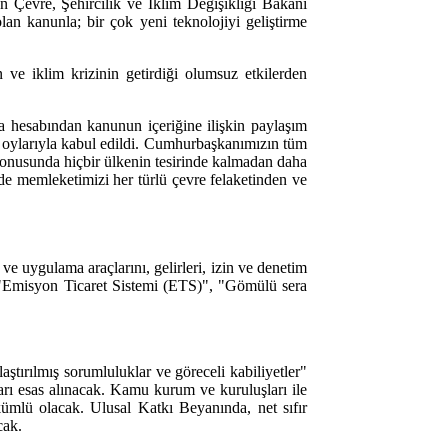
 Çevre, Şehircilik ve İklim Değişikliği Bakanı
n kanunla; bir çok yeni teknolojiyi geliştirme
ve iklim krizinin getirdiği olumsuz etkilerden
 hesabından kanunun içeriğine ilişkin paylaşım
 oylarıyla kabul edildi. Cumhurbaşkanımızın tüm
 konusunda hiçbir ülkenin tesirinde kalmadan daha
de memleketimizi her türlü çevre felaketinden ve
ve uygulama araçlarını, gelirleri, izin ve denetim
", "Emisyon Ticaret Sistemi (ETS)", "Gömülü sera
aştırılmış sorumluluklar ve göreceli kabiliyetler"
şımları esas alınacak. Kamu kurum ve kuruluşları ile
kümlü olacak. Ulusal Katkı Beyanında, net sıfır
cak.