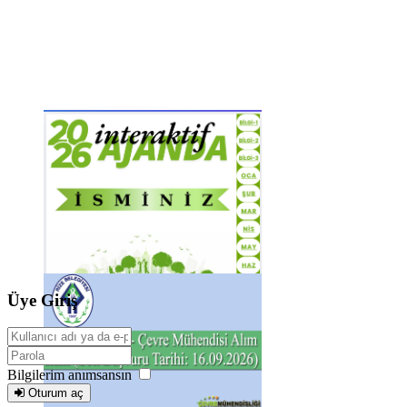
Üye Giriş
Bilgilerim anımsansın
Oturum aç