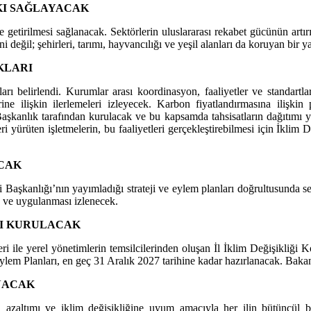
KI SAĞLAYACAK
getirilmesi sağlanacak. Sektörlerin uluslararası rekabet gücünün artır
değil; şehirleri, tarımı, hayvancılığı ve yeşil alanları da koruyan bir y
KLARI
ı belirlendi. Kurumlar arası koordinasyon, faaliyetler ve standartlar
rine ilişkin ilerlemeleri izleyecek. Karbon fiyatlandırmasına ilişk
aşkanlık tarafından kurulacak ve bu kapsamda tahsisatların dağıtımı 
i yürüten işletmelerin, bu faaliyetleri gerçekleştirebilmesi için İklim
CAK
i Başkanlığı’nın yayımladığı strateji ve eylem planları doğrultusunda se
k ve uygulanması izlenecek.
RI KURULACAK
ileri ile yerel yönetimlerin temsilcilerinden oluşan İl İklim Değişikli
Eylem Planları, en geç 31 Aralık 2027 tarihine kadar hazırlanacak. Bakan
NACAK
ın azaltımı ve iklim değişikliğine uyum amacıyla her ilin bütüncül 