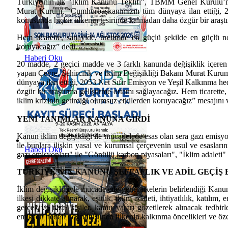
Türkiye'nin ilk "İklim Kanunu Teklifi", TBMM Genel Kurulu’nda
Murat Kurum, “Cumhurbaşkanımızın tüm dünyaya ilan ettiği, 205
konusunda hiçbir ülkenin tesirinde kalmadan daha özgür bir araştı
Hem ticarette, sanayide, üretimde en güçlü şekilde en güçlü n
koruyacağız” dedi.
Haberi Oku
20 madde, 2 geçici madde ve 3 farklı kanunda değişiklik içere
yapan Çevre, Şehircilik ve İklim Değişikliği Bakanı Murat Kurum
dünyaya ilan ettiği, 2053 Net Sıfır Emisyon ve Yeşil Kalkınma hed
özgür bir araştırma geliştirme ortamı sağlayacağız. Hem ticarett
iklim krizinin getirdiği olumsuz etkilerden koruyacağız” mesajını 
YENİ TANIMLAR KANUNA GİRDİ
Kanun iklim değişikliği ile mücadelede esas olan sera gazı emisyonl
ile bunlara ilişkin yasal ve kurumsal çerçevenin usul ve esaslar
Haberi Oku
gazı emisyonları" ile "Gönüllü karbon piyasaları", "İklim adaleti" g
TÜRKİYE’NİN KANUNU ŞEFFAFLIK VE ADİL GEÇİŞ
İklim değişikliğiyle mücadelede genel ilkelerin belirlendiği Kanuna
ilkesi dikkate alınarak, eşitlik, iklim adaleti, ihtiyatlılık, katılı
gerçek ve tüzel kişiler, kamu yararı gözetilerek alınacak tedb
emisyon hedefi doğrultusunda ülkenin kalkınma öncelikleri ve öz