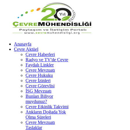
Anasayfa
Çevre Aktüel
Çevre Haberleri
Radyo ve TV'de Çevre
Faydalı Linkler
Çevre Mevzuatı
Çevre Hukuku
Çevre İzinleri
Çevre Görevlisi
İSG Mevzuatı
Bunları Biliyor
muydunuz?
Çevre Etkinlik Takvimi
Atıkların Doğada Yok
Olma Süreleri
Çevre Mevzuatı
Taslaklar