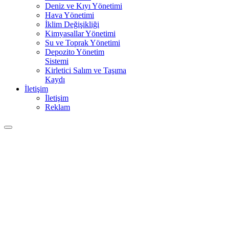
Deniz ve Kıyı Yönetimi
Hava Yönetimi
İklim Değişikliği
Kimyasallar Yönetimi
Su ve Toprak Yönetimi
Depozito Yönetim
Sistemi
Kirletici Salım ve Taşıma
Kaydı
İletişim
İletişim
Reklam