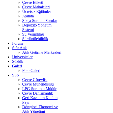
Çevre Etiketi
Çevre Makaleleri
Ücretsiz Eğitimler
Ajanda
Sıkça Sorulan Sorular
Depozito Yönetim
Sistemi
Su Verimliliği
Sürdürülebilirlik
Forum
Sıfır Atık
Atık Getirme Merkezleri
Üniversiteler
Sözlük
Galeri
Foto Galeri
SSS
Çevre Görevlisi
Çevre Mühendisliği
LPG Sorumlu Müdür
Çevre Danışmanlık
Geri Kazanım Katılım
Payı
Döngüsel Ekonomi ve
Atık Yönetimi