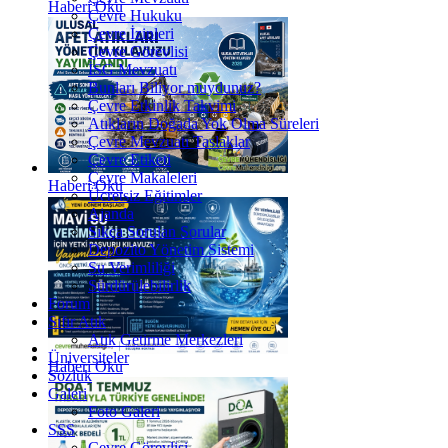
Haberi Oku
Çevre Hukuku
Çevre İzinleri
Çevre Görevlisi
İSG Mevzuatı
Bunları Biliyor muydunuz?
Çevre Etkinlik Takvimi
Atıkların Doğada Yok Olma Süreleri
Çevre Mevzuatı Taslaklar
Çevre Etiketi
Çevre Makaleleri
Haberi Oku
Ücretsiz Eğitimler
Ajanda
Sıkça Sorulan Sorular
Depozito Yönetim Sistemi
Su Verimliliği
Sürdürülebilirlik
Forum
Sıfır Atık
Atık Getirme Merkezleri
Üniversiteler
Haberi Oku
Sözlük
Galeri
Foto Galeri
SSS
Çevre Görevlisi