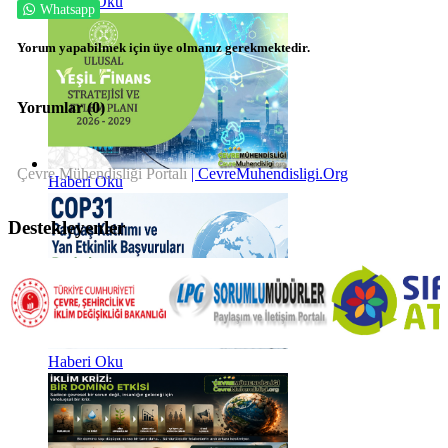
Haberi Oku
Whatsapp
Yorum yapabilmek için üye olmanız gerekmektedir.
Yorumlar (
0
)
Çevre Mühendisliği Portalı
| CevreMuhendisligi.Org
Haberi Oku
Destekleyenler
Haberi Oku