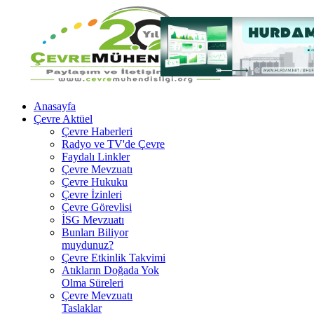
Anasayfa
Çevre Aktüel
Çevre Haberleri
Radyo ve TV'de Çevre
Faydalı Linkler
Çevre Mevzuatı
Çevre Hukuku
Çevre İzinleri
Çevre Görevlisi
İSG Mevzuatı
Bunları Biliyor
muydunuz?
Çevre Etkinlik Takvimi
Atıkların Doğada Yok
Olma Süreleri
Çevre Mevzuatı
Taslaklar