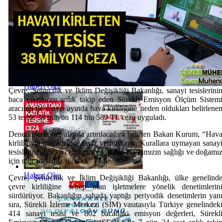
Haberi Oku
Çevre, Şehircilik ve İklim Değişikliği Bakanlığı, sanayi tesislerini
baca çıkışlarını anlık takip eden Sürekli Emisyon Ölçüm Sistem
aracılığı ile mayıs ayında hava kirliliğine neden oldukları belirlene
53 tesise 38 milyon 114 bin 589 TL ceza uyguladı.
Denetimlerin her alanda artırılacağını belirten Bakan Kurum, “Hav
kirliliğiyle mücadelede taviz vermiyoruz. Kurallara uymayan sanay
tesislerine gerekli cezaları uyguladık. Halkımızın sağlığı ve doğamı
için mücadelemiz sürecek” dedi.
Haberi Oku
Çevre, Şehircilik ve İklim Değişikliği Bakanlığı, ülke genelind
çevre kirliliğine sebep olan işletmelere yönelik denetimlerin
sürdürüyor. Bakanlığın sahada yaptığı periyodik denetimlerin yan
sıra, Sürekli İzleme Merkezi (SİM) vasıtasıyla Türkiye genelindek
414 sanayi tesisi ve 802 bacadaki emisyon değerleri, Sürekl