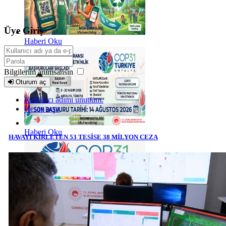
Üye Giriş
Haberi Oku
Bilgilerim anımsansın
Oturum aç
Kullanıcı adımı unuttum.
Hesap açın
Haberi Oku
HAVAYI KİRLETEN 53 TESİSE 38 MİLYON CEZA
Haberi Oku