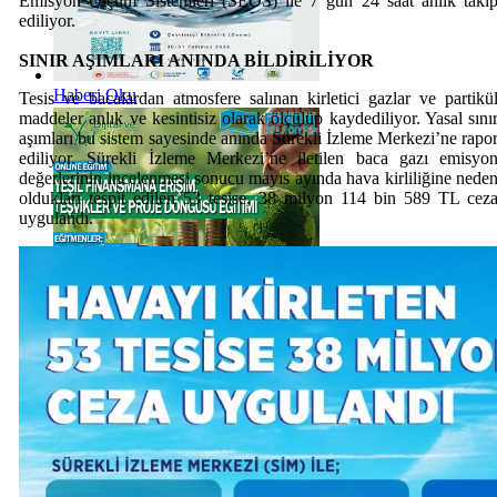
Emisyon Ölçüm Sistemleri (SEÖS) ile 7 gün 24 saat anlık taki
ediliyor.
SINIR AŞIMLARI ANINDA BİLDİRİLİYOR
Haberi Oku
Tesis ve bacalardan atmosfere salınan kirletici gazlar ve partikü
maddeler anlık ve kesintisiz olarak ölçülüp kaydediliyor. Yasal sını
aşımları bu sistem sayesinde anında Sürekli İzleme Merkezi’ne rapo
ediliyor. Sürekli İzleme Merkezi’ne iletilen baca gazı emisyo
değerlerinin incelenmesi sonucu mayıs ayında hava kirliliğine nede
oldukları tespit edilen 53 tesise, 38 milyon 114 bin 589 TL cez
uygulandı.
Haberi Oku
Haberi Oku