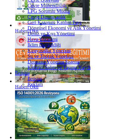
Çevre Mühendisliği
LPG Sorumlu Müdür
Çevre Danışmanlık
Geri Kazanım Katılım Payı
Döngüsel Ekonomi ve Atık Yönetimi
Haberi Oku
Deniz ve Kıyı Yönetimi
Hava Yönetimi
İklim Değişikliği
Kimyasallar Yönetimi
Su ve Toprak Yönetimi
Depozito Yönetim Sistemi
Kirletici Salım ve Taşıma Kaydı
İletişim
İletişim
Reklam
Haberi Oku