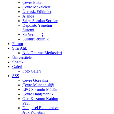
Çevre Etiketi
Çevre Makaleleri
Ücretsiz Eğitimler
Ajanda
Sıkça Sorulan Sorular
Depozito Yönetim
Sistemi
Su Verimliliği
Sürdürülebilirlik
Forum
Sıfır Atık
Atık Getirme Merkezleri
Üniversiteler
Sözlük
Galeri
Foto Galeri
SSS
Çevre Görevlisi
Çevre Mühendisliği
LPG Sorumlu Müdür
Çevre Danışmanlık
Geri Kazanım Katılım
Payı
Döngüsel Ekonomi ve
Atık Yönetimi