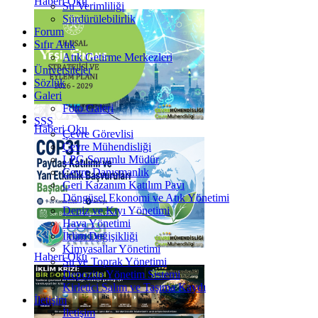
Haberi Oku
Su Verimliliği
Sürdürülebilirlik
Forum
Sıfır Atık
Atık Getirme Merkezleri
Üniversiteler
Sözlük
Galeri
Foto Galeri
SSS
Haberi Oku
Çevre Görevlisi
Çevre Mühendisliği
LPG Sorumlu Müdür
Çevre Danışmanlık
Geri Kazanım Katılım Payı
Döngüsel Ekonomi ve Atık Yönetimi
Deniz ve Kıyı Yönetimi
Hava Yönetimi
İklim Değişikliği
Kimyasallar Yönetimi
Haberi Oku
Su ve Toprak Yönetimi
Depozito Yönetim Sistemi
Kirletici Salım ve Taşıma Kaydı
İletişim
İletişim