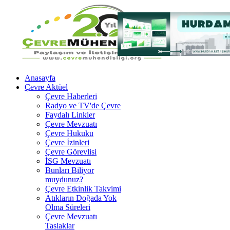
Anasayfa
Çevre Aktüel
Çevre Haberleri
Radyo ve TV'de Çevre
Faydalı Linkler
Çevre Mevzuatı
Çevre Hukuku
Çevre İzinleri
Çevre Görevlisi
İSG Mevzuatı
Bunları Biliyor
muydunuz?
Çevre Etkinlik Takvimi
Atıkların Doğada Yok
Olma Süreleri
Çevre Mevzuatı
Taslaklar