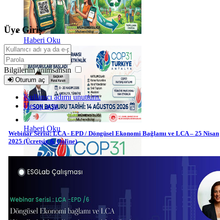
Üye Giriş
Haberi Oku
Bilgilerim anımsansın
Oturum aç
Kullanıcı adımı unuttum.
Hesap açın
Haberi Oku
Webinar Serisi: LCA - EPD / Döngüsel Ekonomi Bağlamı ve LCA – 25 Nisan
2025 (Ücretsiz & Online)
Haberi Oku