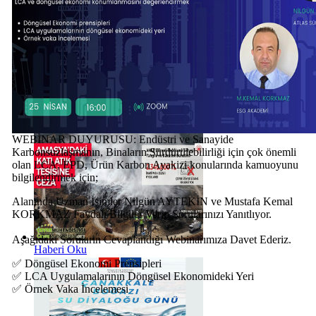
Haberi Oku
WEBİNAR DUYURUSU: Endüstri ve Sanayide
Karbonsuzlaşmanın, Binaların Sürdürülebilirliği için çok önemli
olan LCA, EPD, Ürün Karbon Ayakizi konularında kamuoyunu
bilgilendirmek için;
Alanında Uzman İsimler
Nilgün AYTEKİN
ve
Mustafa Kemal
KORKMAZ
Faydalı Bilgiler Verip Sorularınızı Yanıtlıyor.
Aşağıdaki Soruların Cevaplandığı Webinarımıza Davet Ederiz.
Haberi Oku
✅ Döngüsel Ekonomi Prensipleri
✅ LCA Uygulamalarının Döngüsel Ekonomideki Yeri
✅ Örnek Vaka İncelemesi