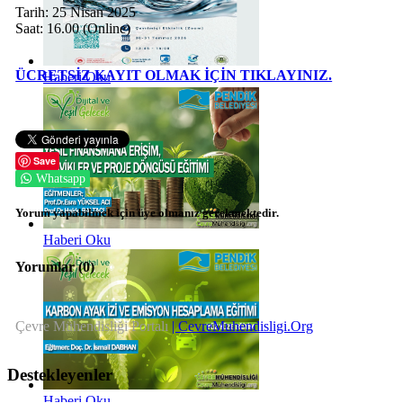
Tarih: 25 Nisan 2025
Saat: 16.00 (Online)
ÜCRETSİZ KAYIT OLMAK İÇİN TIKLAYINIZ.
Haberi Oku
Save
Whatsapp
Yorum yapabilmek için üye olmanız gerekmektedir.
Haberi Oku
Yorumlar (
0
)
Çevre Mühendisliği Portalı
| CevreMuhendisligi.Org
Destekleyenler
Haberi Oku