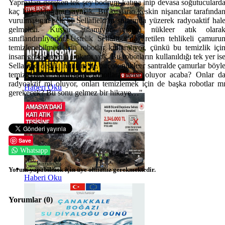
Yapmaları gereken tek şey bodrum katına inip devasa soğutuculard
kaç kuş olduğunu saymak. Bu kuşların keskin nişancılar tarafında
vurulmasının sebebi Sellafield’ın sularında yüzerek radyoaktif hal
gelmeleri. Kuşlar atılamıyor çünkü nükleer atık olara
sınıflandırılıyorlar. Üstelik Sellafield’da üretilen tehlikeli çamuru
temizlenebilmesi için robotlar kullanılıyor, çünkü bu temizlik içi
insan göndermenin imkanı yok. Bu robotların kullanıldığı tek yer is
Sellafield değil. İngiltere’de birçok nükleer santralde çamurlar böyl
temizleniyor. Sonrasında robotlara neler oluyor acaba? Onlar d
radyoaktif mi oluyor, onları temizlemek için de başka robotlar m
Haberi Oku
gerekecek? Bu sonu gelmez bir hikaye…"
Save
Whatsapp
Yorum yapabilmek için üye olmanız gerekmektedir.
Haberi Oku
Yorumlar (
0
)