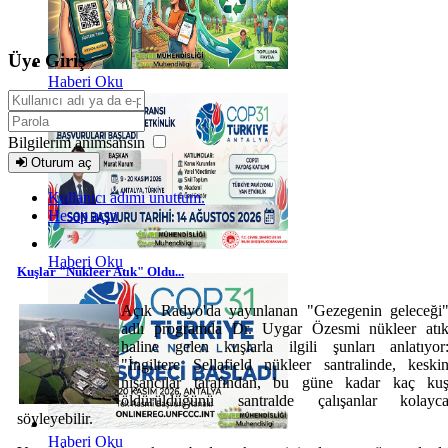
Üye Giriş
Haberi Oku
Bilgilerim anımsansın
Oturum aç
Kullanıcı adımı unuttum.
Hesap açın
Haberi Oku
Kuşlar "Nükleer Atık" Oldu...
Açık Radyo'da yayınlanan "Gezegenin geleceği
adlı programda Dr. Uygar Özesmi nükleer atı
haline gelen kuşlarla ilgili şunları anlatıyor
"İngiltere Sellafield nükleer santralinde, keski
nişancılar tarafından, bu güne kadar kaç ku
öldürüldüğünü santralde çalışanlar kolayc
söyleyebilir.
Haberi Oku