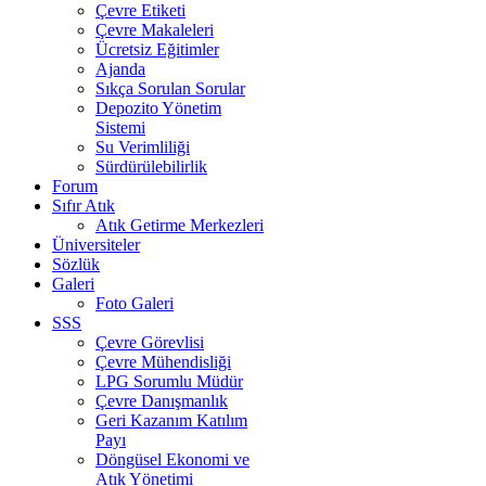
Çevre Etiketi
Çevre Makaleleri
Ücretsiz Eğitimler
Ajanda
Sıkça Sorulan Sorular
Depozito Yönetim
Sistemi
Su Verimliliği
Sürdürülebilirlik
Forum
Sıfır Atık
Atık Getirme Merkezleri
Üniversiteler
Sözlük
Galeri
Foto Galeri
SSS
Çevre Görevlisi
Çevre Mühendisliği
LPG Sorumlu Müdür
Çevre Danışmanlık
Geri Kazanım Katılım
Payı
Döngüsel Ekonomi ve
Atık Yönetimi