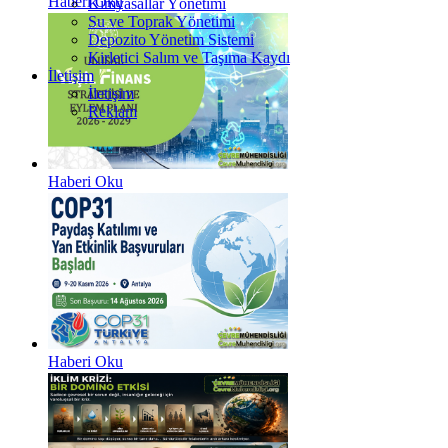
Haberi Oku
Kimyasallar Yönetimi
Su ve Toprak Yönetimi
Depozito Yönetim Sistemi
Kirletici Salım ve Taşıma Kaydı
İletişim
İletişim
Reklam
Haberi Oku
Haberi Oku