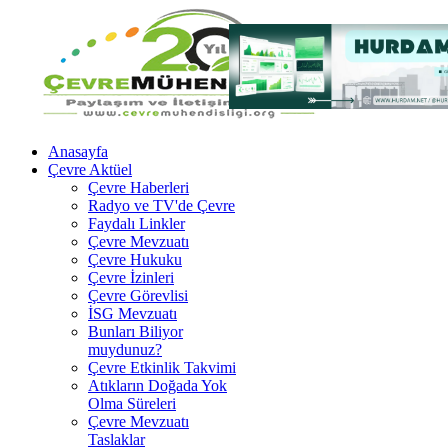
Anasayfa
Çevre Aktüel
Çevre Haberleri
Radyo ve TV'de Çevre
Faydalı Linkler
Çevre Mevzuatı
Çevre Hukuku
Çevre İzinleri
Çevre Görevlisi
İSG Mevzuatı
Bunları Biliyor
muydunuz?
Çevre Etkinlik Takvimi
Atıkların Doğada Yok
Olma Süreleri
Çevre Mevzuatı
Taslaklar