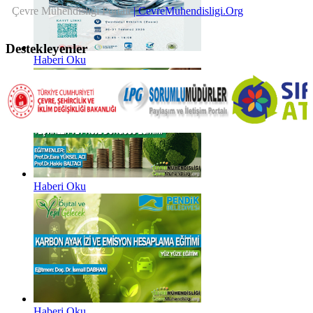
Çevre Mühendisliği Portalı
| CevreMuhendisligi.Org
Destekleyenler
Haberi Oku
Haberi Oku
Haberi Oku