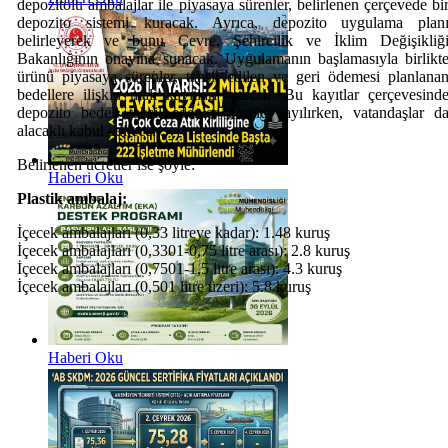
depozitolu ambalajlar ile piyasaya sürenler, belirlenen çerçevede bi
depozito sistemi kuracak. Ayrıca, depozito uygulama plan
belirleyerek ve bunu Çevre, Şehircilik ve İklim Değişikliğ
Bakanlığının onayına sunacak. Uygulamanın başlamasıyla birlikt
ürünü piyasaya sürenler, tahsil edilen ve geri ödemesi planlana
bedellere ilişkin mali kayıtları tutacak. Bu kayıtlar çerçevesind
depozito bedeli tahsil edenler borçlu sayılırken, vatandaşlar d
alacaklı kabul edilecek.
Belirlenen ücretler ise şöyle:
Haberi Oku
Plastik ambalaj:
İçecek ambalajları (0,33 litreye kadar): 1.48 kuruş
İçecek ambalajları (0,3301-0,75 litre arası): 2.8 kuruş
İçecek ambalajları (0,7501-1,5 litre arası): 4.3 kuruş
İçecek ambalajları (0,501 litre üzeri): 5.8 kuruş
Haberi Oku