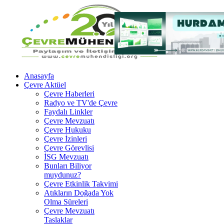
Anasayfa
Çevre Aktüel
Çevre Haberleri
Radyo ve TV'de Çevre
Faydalı Linkler
Çevre Mevzuatı
Çevre Hukuku
Çevre İzinleri
Çevre Görevlisi
İSG Mevzuatı
Bunları Biliyor
muydunuz?
Çevre Etkinlik Takvimi
Atıkların Doğada Yok
Olma Süreleri
Çevre Mevzuatı
Taslaklar