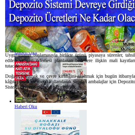
Haberi Oku
Uygulamanın başlamasıyla birlikte ürünü piyasaya sürenler, tahsi
edilen ve geri ödemesi planlanan bedellere ilişkin mali kayıtlar
tutacak.
Doğayı korumak ve çevre kirliliğini azaltmak için bugün itibarıyl
kâğıt, plastik ve metal kullanılarak yapılan ambalajlar için Depozit
Sistemi devreye girmeye hazırlanıyor.
Haberi Oku