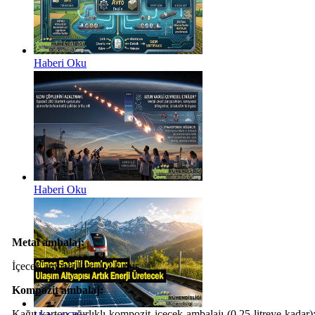
Haberi Oku
Haberi Oku
Metal ambalaj:
İçecek ambalajları: 4.3 kuruş
Kompozit ambalaj:
Kağıt-karton ağırlıklı kompozit içecek ambalajı (0,25 litreye kadar)