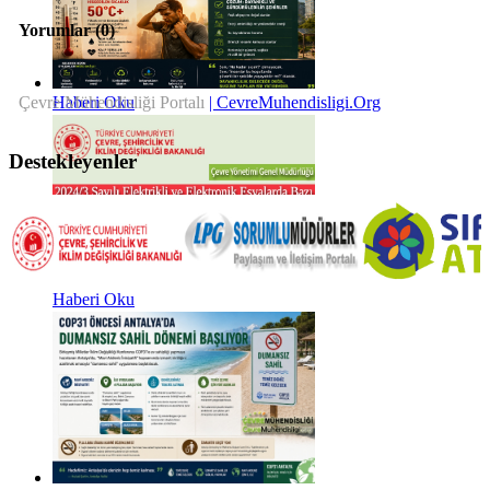
Yorumlar (
0
)
Çevre Mühendisliği Portalı
| CevreMuhendisligi.Org
Haberi Oku
Destekleyenler
Haberi Oku