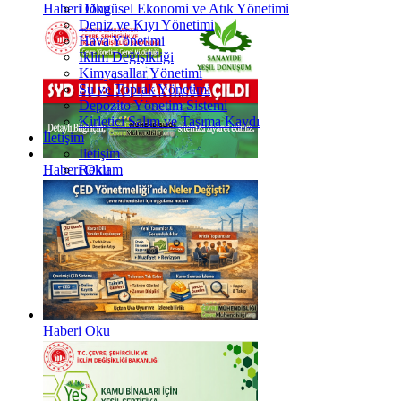
Döngüsel Ekonomi ve Atık Yönetimi
Haberi Oku
Deniz ve Kıyı Yönetimi
Hava Yönetimi
İklim Değişikliği
Kimyasallar Yönetimi
Su ve Toprak Yönetimi
Depozito Yönetim Sistemi
Kirletici Salım ve Taşıma Kaydı
İletişim
İletişim
Reklam
Haberi Oku
Haberi Oku