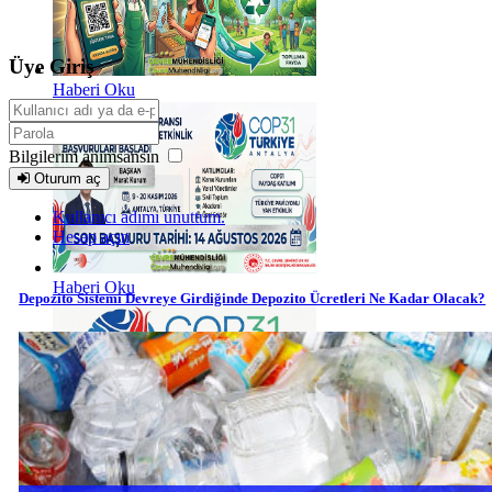
Üye Giriş
Haberi Oku
Bilgilerim anımsansın
Oturum aç
Kullanıcı adımı unuttum.
Hesap açın
Haberi Oku
Depozito Sistemi Devreye Girdiğinde Depozito Ücretleri Ne Kadar Olacak?
Haberi Oku