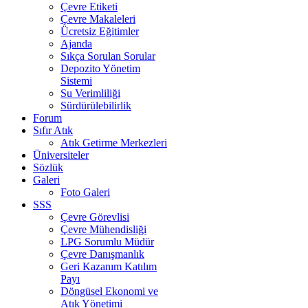
Çevre Etiketi
Çevre Makaleleri
Ücretsiz Eğitimler
Ajanda
Sıkça Sorulan Sorular
Depozito Yönetim
Sistemi
Su Verimliliği
Sürdürülebilirlik
Forum
Sıfır Atık
Atık Getirme Merkezleri
Üniversiteler
Sözlük
Galeri
Foto Galeri
SSS
Çevre Görevlisi
Çevre Mühendisliği
LPG Sorumlu Müdür
Çevre Danışmanlık
Geri Kazanım Katılım
Payı
Döngüsel Ekonomi ve
Atık Yönetimi