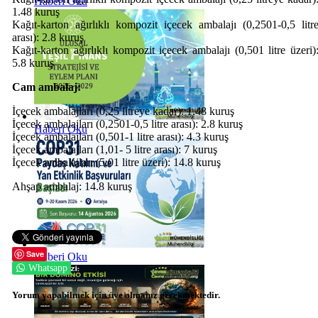
Haberi Oku
1.48 kuruş
Kağıt-karton ağırlıklı kompozit içecek ambalajı (0,2501-0,5 litr
arası): 2.8 kuruş
Kağıt-karton ağırlıklı kompozit içecek ambalajı (0,501 litre üzeri)
5.8 kuruş
Cam ambalaj:
İçecek ambalajları (0,25 litreye kadar): 1.48 kuruş
İçecek ambalajları (0,2501-0,5 litre arası): 2.8 kuruş
Haberi Oku
İçecek ambalajları (0,501-1 litre arası): 4.3 kuruş
İçecek ambalajları (1,01- 5 litre arası): 7 kuruş
İçecek ambalajları (5,01 litre üzeri): 14.8 kuruş
Ahşap ambalaj: 14.8 kuruş
Save
Haberi Oku
Whatsapp
Yorum yapabilmek için üye olmanız gerekmektedir.