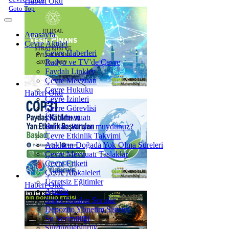
Haberi Oku
Goto Top
Anasayfa
Çevre Aktüel
Çevre Haberleri
Radyo ve TV'de Çevre
Faydalı Linkler
Çevre Mevzuatı
Çevre Hukuku
Haberi Oku
Çevre İzinleri
Çevre Görevlisi
İSG Mevzuatı
Bunları Biliyor muydunuz?
Çevre Etkinlik Takvimi
Atıkların Doğada Yok Olma Süreleri
Çevre Mevzuatı Taslaklar
Çevre Etiketi
Çevre Makaleleri
Ücretsiz Eğitimler
Haberi Oku
Ajanda
Sıkça Sorulan Sorular
Depozito Yönetim Sistemi
Su Verimliliği
Sürdürülebilirlik