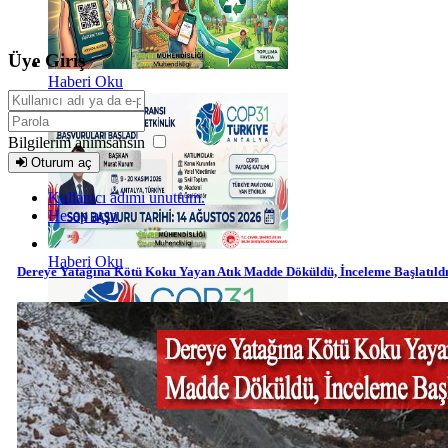
Üye Giriş
Haberi Oku
Bilgilerim anımsansın
Oturum aç
Kullanıcı adımı unuttum.
Hesap açın
Haberi Oku
Dereye Yatağına Kötü Koku Yayan Atık Madde Döküldü, İnceleme Başlatıld
Haberi Oku