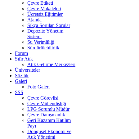
Çevre Etiketi
Çevre Makaleleri
Ücretsiz Eğitimler
Ajanda
Sıkça Sorulan Sorular
Depozito Yönetim
Sistemi
Su Verimliliği
Sürdürülebilirlik
Forum
Sıfır Atık
Atık Getirme Merkezleri
Üniversiteler
Sözlük
Galeri
Foto Galeri
SSS
Çevre Görevlisi
Çevre Mühendisliği
LPG Sorumlu Müdür
Çevre Danışmanlık
Geri Kazanım Katılım
Payı
Döngüsel Ekonomi ve
Atık Yönetimi