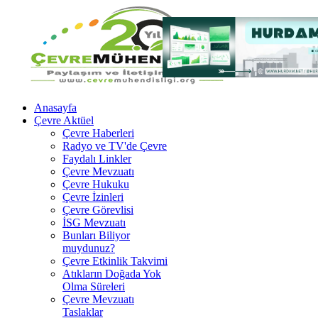
Anasayfa
Çevre Aktüel
Çevre Haberleri
Radyo ve TV'de Çevre
Faydalı Linkler
Çevre Mevzuatı
Çevre Hukuku
Çevre İzinleri
Çevre Görevlisi
İSG Mevzuatı
Bunları Biliyor
muydunuz?
Çevre Etkinlik Takvimi
Atıkların Doğada Yok
Olma Süreleri
Çevre Mevzuatı
Taslaklar