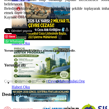
belirlenecek.
Belediye ekipleri, atık yığını kontrollü bir şekilde toplayarak imh
etmek üzere bertaraf tesisine götürdü.
Kaynak: DHA
Save
Whatsapp
Haberi Oku
Yorum yapabilmek için üye olmanız gerekmektedir.
Yorumlar (
0
)
Çevre Mühendisliği Portalı
| CevreMuhendisligi.Org
Haberi Oku
Destekleyenler