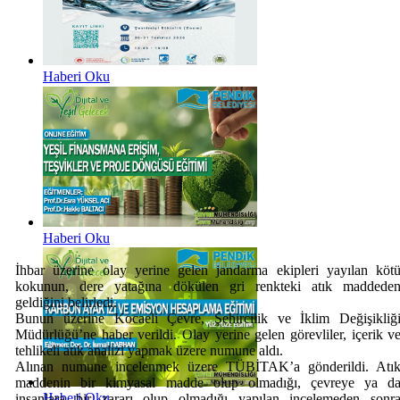
Haberi Oku
Haberi Oku
İhbar üzerine olay yerine gelen jandarma ekipleri yayılan köt
kokunun, dere yatağına dökülen gri renkteki atık maddede
geldiğini belirledi.
Bunun üzerine Kocaeli Çevre, Şehircilik ve İklim Değişikliğ
Müdürlüğü’ne haber verildi. Olay yerine gelen görevliler, içerik v
tehlikeli atık analizi yapmak üzere numune aldı.
Alınan numune incelenmek üzere TÜBİTAK’a gönderildi. Atı
maddenin bir kimyasal madde olup olmadığı, çevreye ya d
Haberi Oku
insanlara bir zararı olup olmadığı yapılan incelemeden sonr