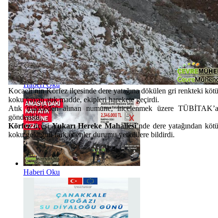
Haberi Oku
Kocaeli’nin Körfez ilçesinde dere yatağına dökülen gri renkteki köt
koku yayan atık madde, ekipleri harekete geçirdi.
Atık maddeden alınan numune, incelenmek üzere TÜBİTAK’
gönderildi.
Körfez
ilçesi
Yukarı Hereke
Mahallesi
’nde dere yatağından köt
koku geldiğini fark edenler durumu yetkililere bildirdi.
Haberi Oku