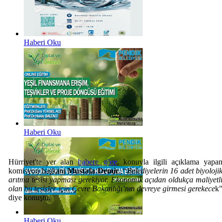
Haberi Oku
Haberi Oku
Hürriyet'te yer alan
habere göre
, konuyla ilgili açıklama yapa
komisyon başkanı
Mustafa Demir
, “
Belediyelerin 16 adet biyoloji
arıtma tesisi yapması gerekiyor. Ekonomik açıdan oldukça maliyetl
olan bu tesisler için Çevre Bakanlığı’nın devreye girmesi gerekece
k
diye konuştu.
Haberi Oku