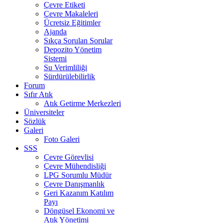
Çevre Etiketi
Çevre Makaleleri
Ücretsiz Eğitimler
Ajanda
Sıkça Sorulan Sorular
Depozito Yönetim
Sistemi
Su Verimliliği
Sürdürülebilirlik
Forum
Sıfır Atık
Atık Getirme Merkezleri
Üniversiteler
Sözlük
Galeri
Foto Galeri
SSS
Çevre Görevlisi
Çevre Mühendisliği
LPG Sorumlu Müdür
Çevre Danışmanlık
Geri Kazanım Katılım
Payı
Döngüsel Ekonomi ve
Atık Yönetimi