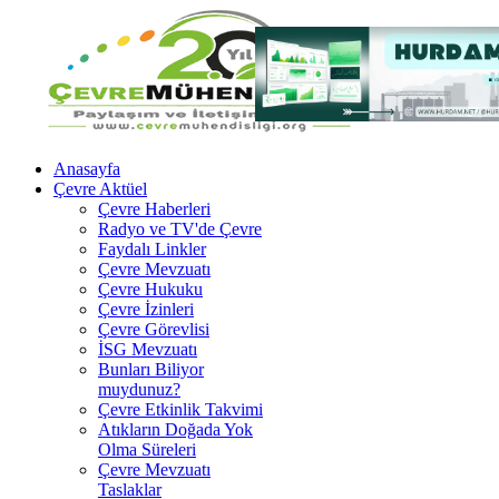
Anasayfa
Çevre Aktüel
Çevre Haberleri
Radyo ve TV'de Çevre
Faydalı Linkler
Çevre Mevzuatı
Çevre Hukuku
Çevre İzinleri
Çevre Görevlisi
İSG Mevzuatı
Bunları Biliyor
muydunuz?
Çevre Etkinlik Takvimi
Atıkların Doğada Yok
Olma Süreleri
Çevre Mevzuatı
Taslaklar