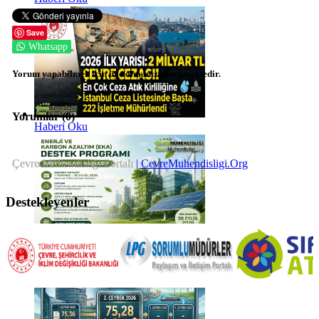
Save
Whatsapp
Yorum yapabilmek için üye olmanız gerekmektedir.
Yorumlar (
0
)
Haberi Oku
Çevre Mühendisliği Portalı
| CevreMuhendisligi.Org
Destekleyenler
Haberi Oku