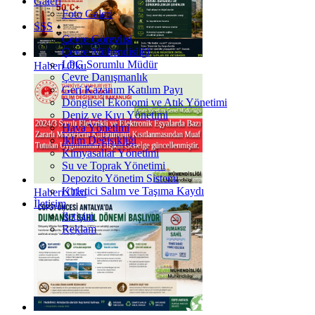
Galeri
Foto Galeri
SSS
Çevre Görevlisi
Çevre Mühendisliği
LPG Sorumlu Müdür
Haberi Oku
Çevre Danışmanlık
Geri Kazanım Katılım Payı
Döngüsel Ekonomi ve Atık Yönetimi
Deniz ve Kıyı Yönetimi
Hava Yönetimi
İklim Değişikliği
Kimyasallar Yönetimi
Su ve Toprak Yönetimi
Depozito Yönetim Sistemi
Kirletici Salım ve Taşıma Kaydı
Haberi Oku
İletişim
İletişim
Reklam