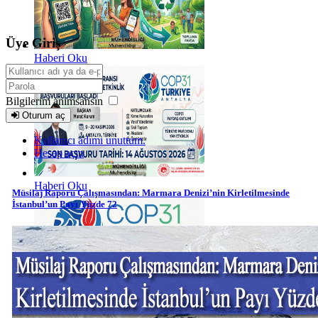
Üye Giriş
Haberi Oku
Bilgilerim anımsansın
Oturum aç
Kullanıcı adımı unuttum.
Hesap açın
Haberi Oku
Müsilaj Raporu Çalışmasından: Marmara Denizi’nin Kirletilmesinde
İstanbul’un Payı Yüzde 72
Haberi Oku