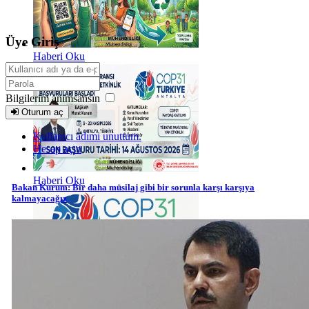
Üye Giriş
Haberi Oku
Bilgilerim anımsansın
Oturum aç
Kullanıcı adımı unuttum.
Hesap açın
Haberi Oku
Bakan Kurum: Bir daha müsilaj gibi bir sorunla karşı karşıya
kalmayacağız
Haberi Oku