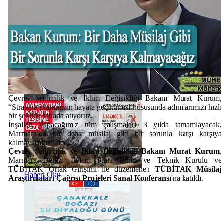
Haberi Oku
Çevre, Şehircilik ve İklim Değişikliği Bakanı Murat Kurum
“Stratejik planımızın hayata geçirilmesi hususunda adımlarımızı hızl
bir şekilde sahada atıyoruz.
İnşallah yapacağımız tüm çalışmaları 3 yılda tamamlayacak
Marmara’da bir daha müsilaj gibi bir sorunla karşı karşıy
kalmayacağız” dedi.
Çevre, Şehircilik ve İklim Değişikliği Bakanı Murat Kurum
Marmara Denizi Eylem Planı Bilim ve Teknik Kurulu v
TÜBİTAK Ortak Girişimi ile düzenlenen
TÜBİTAK Müsila
Haberi Oku
Araştırmaları Çağrısı
Projeleri Sanal Konferansı
'na katıldı.