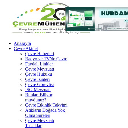
Anasayfa
Çevre Aktüel
Çevre Haberleri
Radyo ve TV'de Çevre
Faydalı Linkler
Çevre Mevzuatı
Çevre Hukuku
Çevre İzinleri
Çevre Görevlisi
İSG Mevzuatı
Bunları Biliyor
muydunuz?
Çevre Etkinlik Takvimi
Atıkların Doğada Yok
Olma Süreleri
Çevre Mevzuatı
Taslaklar