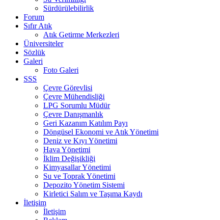
Sürdürülebilirlik
Forum
Sıfır Atık
Atık Getirme Merkezleri
Üniversiteler
Sözlük
Galeri
Foto Galeri
SSS
Çevre Görevlisi
Çevre Mühendisliği
LPG Sorumlu Müdür
Çevre Danışmanlık
Geri Kazanım Katılım Payı
Döngüsel Ekonomi ve Atık Yönetimi
Deniz ve Kıyı Yönetimi
Hava Yönetimi
İklim Değişikliği
Kimyasallar Yönetimi
Su ve Toprak Yönetimi
Depozito Yönetim Sistemi
Kirletici Salım ve Taşıma Kaydı
İletişim
İletişim