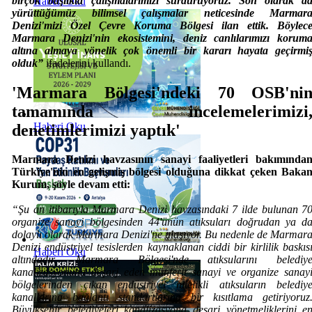
birçok başlıkta çalışmalarımızı sürdürüyoruz. Son olarak d
Haberi Oku
yürüttüğümüz bilimsel çalışmalar neticesinde Marmar
Denizi'mizi Özel Çevre Koruma Bölgesi ilan ettik. Böylec
Marmara Denizi'nin ekosistemini, deniz canlılarımızı korum
altına almaya yönelik çok önemli bir kararı hayata geçirmi
olduk”
ifadelerini kullandı.
'Marmara Bölgesi'ndeki 70 OSB'ni
tamamında incelemelerimizi
Haberi Oku
denetimlerimizi yaptık'
Marmara Denizi havzasının sanayi faaliyetleri bakımında
Türkiye'nin en gelişmiş bölgesi olduğuna dikkat çeken Baka
Kurum, şöyle devam etti:
“Şu an itibarıyla Marmara Denizi havzasındaki 7 ilde bulunan 7
organize sanayi bölgesinden 44'ünün atıksuları doğrudan ya d
dolaylı olarak Marmara Denizi'ne ulaşıyor. Bu nedenle de Marmar
Denizi endüstriyel tesislerden kaynaklanan ciddi bir kirlilik baskıs
Haberi Oku
altındadır. Marmara Bölgesi'nde atıksularını belediy
kanalizasyonuna deşarj eden münferit sanayi ve organize sanay
bölgelerinden çıkan endüstriyel nitelikli atıksuların belediy
kanallarına bağlantı standartlarına bir kısıtlama getiriyoruz
Büyükşehir belediyeleri kanalizasyona deşarj yönetmeliklerini e