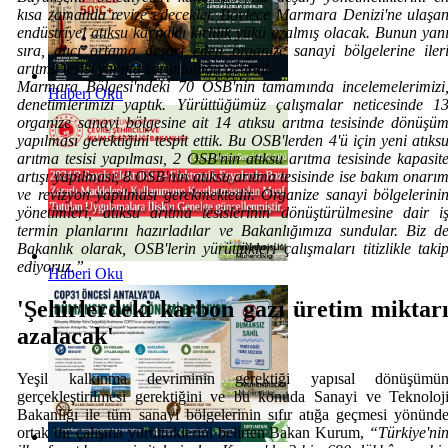
kısa zamanda revize edecekler. Böylece Marmara Denizi'ne ulaşa
endüstriyel atıksu kaynaklı kirlilik yükü azalmış olacak. Bunun yan
sıra, alıcı ortama deşarj eden organize sanayi bölgelerine iler
arıtma tesisi yapma zorunluluğu getirdik.
Marmara Bölgesi'ndeki 70 OSB'nin tamamında incelemelerimizi
Haberi Oku
denetimlerimizi yaptık. Yürüttüğümüz çalışmalar neticesinde 1
organize sanayi bölgesine ait 14 atıksu arıtma tesisinde dönüşü
yapılması gerektiğini tespit ettik. Bu OSB'lerden 4'ü için yeni atıks
arıtma tesisi yapılması, 2 OSB'nin atıksu arıtma tesisinde kapasit
artışı yapılması, 8 OSB'nin atıksu arıtma tesisinde ise bakım onarı
ve revizyon yapılması gerekmektedir. Organize sanayi bölgelerini
yönetimleri, atıksu arıtma tesislerinin dönüştürülmesine dair i
termin planlarını hazırladılar ve Bakanlığımıza sundular. Biz d
Bakanlık olarak, OSB'lerin yürüttükleri çalışmaları titizlikle taki
ediyoruz.”
Haberi Oku
'Şehirlerdeki karbon gazı üretim miktar
azalacak'
Yeşil kalkınma devriminin gerektiği yapısal dönüşümü
gerçekleştirilmesi gerektiğini ve bu konuda Sanayi ve Teknoloj
Bakanlığı ile tüm sanayi bölgelerinin sıfır atığa geçmesi yönünd
ortak bir çalışma yürüttüklerini belirten Bakan Kurum,
“Türkiye'ni