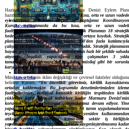
Haziran ayında 22 maddelik Marmara Denizi Eylem Plan
hazırlandığını hatırlatan Bakan Kurum,
“Kısa, orta ve uzun vaded
eylemlerimizi belirledik. Geçen ay yaptığımız Koordinasyo
Kurulu toplantımızda da bu kısa, orta ve uzun vadel
Haberi Oku
faaliyetlerimizi içeren Bütünleşik Stratejik Planımızı 18 strateji
hedef, 43 ana faaliyet, 132 alt faaliyetle ortaya koyduk. Strateji
planımızı 168 kurum temsilcimizle, 300'den fazla katılımcıyl
çalıştay ve toplantılar düzenleyerek hazırladık. Stratejik planımızı
hayata geçirilmesi hususunda adımlarımızı hızlı bir şekilde sahad
atıyoruz. İnşallah yapacağımız tüm çalışmaları 3 yıld
tamamlayacak, Marmara'da bir daha müsilaj gibi bir sorunl
karşı karşıya kalmayacağız”
dedi.
Müsilajın sebebinin iklim değişikliği ve çevresel faktörler olduğun
Haberi Oku
belirten Kurum,
“En öncelikli görevimiz, kirlilik kaynakların
ortadan kaldırmaktır. Bu kapsamda denetimlerimizden izlem
faaliyetlerimize, noktasal kaynaklı kirliliğin tespitinden kirlili
yüklerine karşı alınacak tedbirlere kadar Marmara Denizi'miz
korumak için yürüttüğümüz çalışmalarımız devam ediyor. Yin
yapay sulak alanların yapılmasından iyi tarım uygulamalarını
teşvik edilmesine, arıtılan atıksuların yeniden kullanımında
atıksu arıtma tesislerinin kamu-özel sektör iş birliğiyl
yapılmasına, sıfır atık uygulamalarının yaygınlaştırılmasına kada