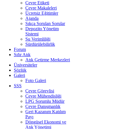
Çevre Etiketi
Çevre Makaleleri
Ücretsiz Eğitimler
Ajanda
Sıkça Sorulan Sorular
Depozito Yönetim
Sistemi
Su Verimliliği
Sürdürülebilirlik
Forum
Sıfır Atık
Atık Getirme Merkezleri
Üniversiteler
Sözlük
Galeri
Foto Galeri
SSS
Çevre Görevlisi
Çevre Mühendisliği
LPG Sorumlu Müdür
Çevre Danışmanlık
Geri Kazanım Katılım
Payı
Döngüsel Ekonomi ve
Atık Yönetimi