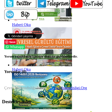
Haberi Oku
Save
Whatsapp
Yorum yapabilmek için üye olmanız gerekmektedir.
Haberi Oku
Yorumlar (
0
)
Çevre Mühendisliği Portalı
| CevreMuhendisligi.Org
Destekleyenler