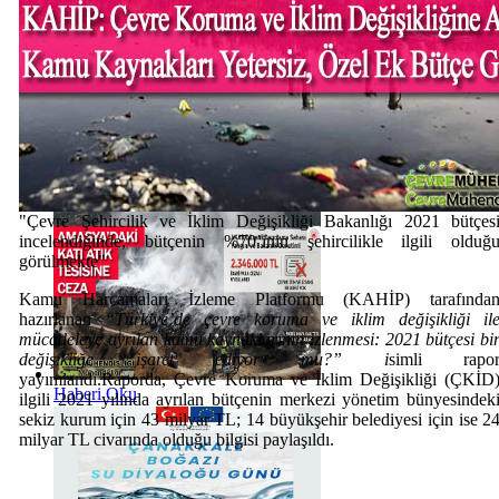
Haberi Oku
"Çevre Şehircilik ve İklim Değişikliği Bakanlığı 2021 bütçes
incelendiğinde, bütçenin %70’inin şehircilikle ilgili olduğ
görülmekte"
Kamu Harcamaları İzleme Platformu (KAHİP) tarafında
hazırlanan
“Türkiye’de çevre koruma ve iklim değişikliği il
mücadeleye ayrılan kamu kaynaklarının izlenmesi: 2021 bütçesi bi
değişikliğe işaret ediyor mu?” i
simli rapo
yayımlandı.Raporda, Çevre Koruma ve İklim Değişikliği (ÇKİD
Haberi Oku
ilgili 2021 yılında ayrılan bütçenin merkezi yönetim bünyesindek
sekiz kurum için 43 milyar TL; 14 büyükşehir belediyesi için ise 2
milyar TL civarında olduğu bilgisi paylaşıldı.