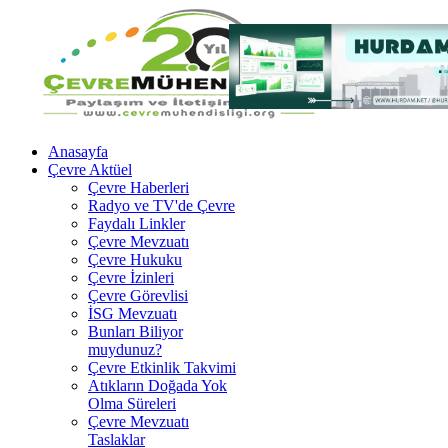
Anasayfa
Çevre Aktüel
Çevre Haberleri
Radyo ve TV'de Çevre
Faydalı Linkler
Çevre Mevzuatı
Çevre Hukuku
Çevre İzinleri
Çevre Görevlisi
İSG Mevzuatı
Bunları Biliyor
muydunuz?
Çevre Etkinlik Takvimi
Atıkların Doğada Yok
Olma Süreleri
Çevre Mevzuatı
Taslaklar