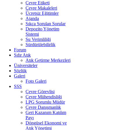
Çevre Etiketi
Çevre Makaleleri
Ücretsiz Eğitimler
Ajanda
Sıkça Sorulan Sorular
Depozito Yönetim
Sistemi
Su Verimliliği
Sürdürülebilirlik
Forum
Sıfır Atık
Atık Getirme Merkezleri
Üniversiteler
Sözlük
Galeri
Foto Galeri
SSS
Çevre Görevlisi
Çevre Mühendisliği
LPG Sorumlu Müdür
Çevre Danışmanlık
Geri Kazanım Katılım
Payı
Döngüsel Ekonomi ve
Atık Yönetimi