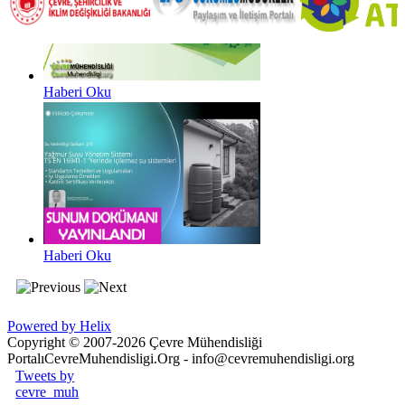
Haberi Oku
Haberi Oku
Powered by Helix
Copyright © 2007-2026 Çevre Mühendisliği
Portalı
CevreMuhendisligi.Org - info@cevremuhendisligi.org
Joomla! 3 Templates
Tweets by
cevre_muh