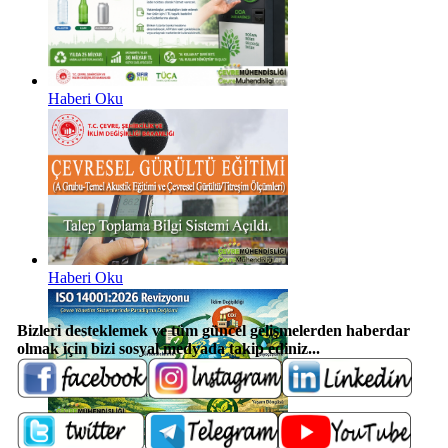
Haberi Oku
Haberi Oku
Bizleri desteklemek ve t
üm güncel gelişmelerden haberdar
olmak için bizi sosyal medyada takip ediniz...