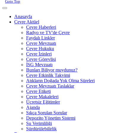
Goto Top
Anasayfa
Çevre Aktüel
Çevre Haberleri
Radyo ve TV'de Çevre
Faydalı Linkler
Çevre Mevzuatı
Çevre Hukuku
Çevre İzinleri
Çevre Görevlisi
İSG Mevzuatı
Bunları Biliyor muydunuz?
Çevre Etkinlik Takvimi
Atıkların Doğada Yok Olma Süreleri
Çevre Mevzuatı Taslaklar
Çevre Etiketi
Çevre Makaleleri
Ücretsiz Eğitimler
Ajanda
Sıkça Sorulan Sorular
Depozito Yönetim Sistemi
Su Verimliliği
Sürdürülebilirlik