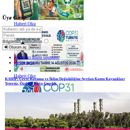
Üye Giriş
Haberi Oku
Bilgilerim anımsansın
Oturum aç
Kullanıcı adımı unuttum.
Hesap açın
Haberi Oku
KAHİP: Çevre Koruma ve İklim Değişikliğine Ayrılan Kamu Kaynakları
Yetersiz, Özel Ek Bütçe Gerekli
Haberi Oku