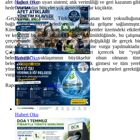
afet / taşkın erken uyarı sistemi; atık verimliliği ve geri kazanım gib
Haberi Oku
hedeflere ayrılan bütçeler yok denecek kadar küçüktür.
-Geçtiğimiz on yıllarda, Türkiye’de, yaşanan kent yoksulluğun
bağlı olarak sosyal belediyecilik alanında gelişme sağlanmıştır
Küresel ısınma ve yaşanan iklim krizinin kentler üzerindeki etkiler
ve kentlerin bu krize katkıları birlikte düşünüldüğünde, bu çalışm
çerçevesinde incelenen bütçelerde iklim değişikliği ile gerçek bi
mücadele için gerekli kalemlerin eksikliğine vurgu yapılmaktadır
Çalışmada, eksikliği belirtilen hedefleri içerecek bir “yeşi
belediyecilik” yaklaşımının büyükşehir olsun olmasın tü
Haberi Oku
belediyelerin gündemine ana akım olarak girmesi ve tüm yere
yönetimlerin iklim krizine karşı acilen harekete geçmeleri gerektiğ
vurgulanmaktadır.
Rapora ulaşmak için
tıklayın
Haberi Oku