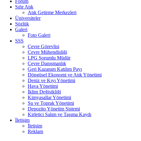
Forum
Sıfır Atık
Atık Getirme Merkezleri
Üniversiteler
Sözlük
Galeri
Foto Galeri
SSS
Çevre Görevlisi
Çevre Mühendisliği
LPG Sorumlu Müdür
Çevre Danışmanlık
Geri Kazanım Katılım Payı
Döngüsel Ekonomi ve Atık Yönetimi
Deniz ve Kıyı Yönetimi
Hava Yönetimi
İklim Değişikliği
Kimyasallar Yönetimi
Su ve Toprak Yönetimi
Depozito Yönetim Sistemi
Kirletici Salım ve Taşıma Kaydı
İletişim
İletişim
Reklam