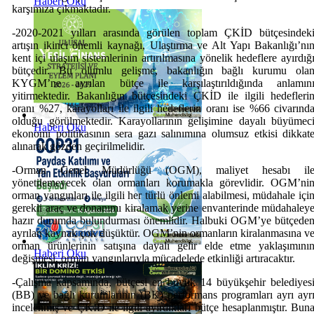
Haberi Oku
karşımıza çıkmaktadır.
-2020-2021 yılları arasında görülen toplam ÇKİD bütçesindek
artışın ikinci önemli kaynağı, Ulaştırma ve Alt Yapı Bakanlığı’nı
kent içi ulaşım sistemlerinin artırılmasına yönelik hedeflere ayırdığ
bütçedir. Bu olumlu gelişme, bakanlığın bağlı kurumu ola
KYGM’ne ayrılan bütçe ile karşılaştırıldığında anlamın
yitirmektedir. Bakanlığın bütçesindeki ÇKİD ile ilgili hedefleri
oranı %27, karayolları ile ilgili hedeflerin oranı ise %66 civarınd
olduğu görülmektedir. Karayollarının gelişimine dayalı büyümec
Haberi Oku
ekonomi politikasının sera gazı salınımına olumsuz etkisi dikkat
alınarak gözden geçirilmelidir.
-Orman Genel Müdürlüğü (OGM), maliyet hesabı il
yönetilemeyecek olan ormanları korumakla görevlidir. OGM’ni
orman yangınları ile ilgili her türlü önlemi alabilmesi, müdahale içi
gerekli araç ve donanımı kiralamak yerine envanterinde müdahaley
hazır durumda bulundurması önemlidir. Halbuki OGM’ye bütçede
ayrılan kaynak çok düşüktür. OGM’nin ormanların kiralanmasına v
orman ürünlerinin satışına dayalı gelir elde etme yaklaşımını
Haberi Oku
değişmesi, orman yangınlarıyla mücadelede etkinliği artıracaktır.
-Çalışma kapsamında, bütçesi en büyük 14 büyükşehir belediyes
(BB) ve bağlı kurumlarının (BK) performans programları ayrı ayr
incelenmiş ve ÇKİD ile ilgili ayırdıkları bütçe hesaplanmıştır. Bun