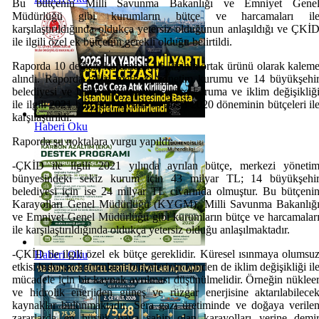
Bu bütçenin Milli Savunma Bakanlığı ve Emniyet Gene
Müdürlüğü gibi kurumların bütçe ve harcamaları il
karşılaştırıldığında oldukça yetersiz olduğunun anlaşıldığı ve ÇKİ
ile ilgili özel ek bütçenin gerekli olduğu belirtildi.
Raporda 10 değişik kurumdan 16 kişinin ortak ürünü olarak kalem
alındı. Raporda sekiz merkezi yönetim kurumu ve 14 büyükşehi
belediyesi ve bağlı kurumlarının çevre koruma ve iklim değişikliğ
ile ilgili 2021 bütçeleri izlendi ve 2018-2020 döneminin bütçeleri il
karşılaştırıldı.
Haberi Oku
Raporda şu noktalara vurgu yapıldı:
-ÇKİD ile ilgili 2021 yılında ayrılan bütçe, merkezi yöneti
bünyesindeki sekiz kurum için 43 milyar TL; 14 büyükşehi
belediyesi için ise 24 milyar TL civarında olmuştur. Bu bütçeni
Karayolları Genel Müdürlüğü (KYGM), Milli Savunma Bakanlığ
ve Emniyet Genel Müdürlüğü gibi kurumların bütçe ve harcamalar
ile karşılaştırıldığında oldukça yetersiz olduğu anlaşılmaktadır.
-ÇKİD ile ilgili özel ek bütçe gereklidir. Küresel ısınmaya olumsu
Haberi Oku
etkisi bulunan kurumların bütçelerinin içinden de iklim değişikliği il
mücadele için bir kaynak ayrılması düşünülmelidir. Örneğin nüklee
ve hidrolik enerjiden güneş ve rüzgar enerjisine aktarılabilece
kaynaklar bulunmaktadır. Sera gazı üretiminde ve doğaya verile
zararlarda en büyük paya sahip olan karayolları yerine demi