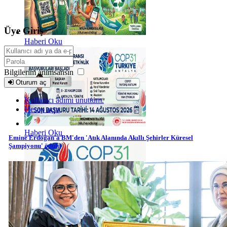
Üye Giriş
Haberi Oku
Bilgilerim anımsansın
Oturum aç
Kullanıcı adımı unuttum.
Hesap açın
Haberi Oku
Emine Erdoğan'a BM'den 'Atık Alanında Akıllı Şehirler Küresel
Şampiyonu' ödülü
Haberi Oku