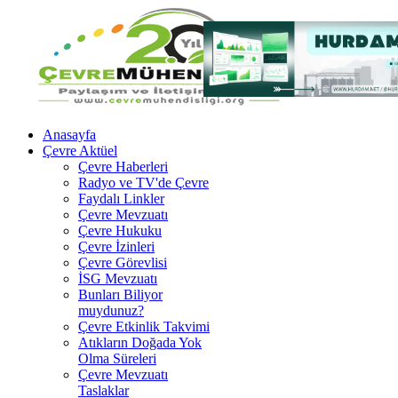
Anasayfa
Çevre Aktüel
Çevre Haberleri
Radyo ve TV'de Çevre
Faydalı Linkler
Çevre Mevzuatı
Çevre Hukuku
Çevre İzinleri
Çevre Görevlisi
İSG Mevzuatı
Bunları Biliyor
muydunuz?
Çevre Etkinlik Takvimi
Atıkların Doğada Yok
Olma Süreleri
Çevre Mevzuatı
Taslaklar