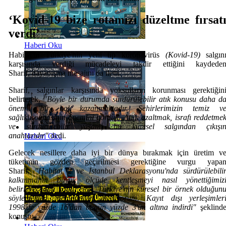
‘Kovid-19 bize rotamızı düzeltme fırsat
verdi’
Haberi Oku
Habitat'ın Türkiye'nin yeni tip koronavirüs
(Kovid-19)
salgın
karşısında verdiği mücadeleyi takdir ettiğini kaydede
Sharif, dayanışma mesajını da iletti.
Sharif, salgınlar karşısında yoksulların korunması gerektiğin
belirterek,
"Böyle bir durumda sürdürülebilir atık konusu daha d
önemli bir hal kazanmaktadır. Şehirlerimizin temiz v
sağlıklı olmasının önemini gördük. Atığı azaltmak, israfı reddetme
ve sürdürülebilir yaşam, bu küresel salgından çıkışı
anahtarıdır"
dedi.
Haberi Oku
Gelecek nesillere daha iyi bir dünya bırakmak için üretim v
tüketimin gözden geçirilmesi gerektiğine vurgu yapa
Sharif,
"Habitat 2 ve İstanbul Deklarasyonu'nda sürdürülebili
kalkınmanın büyük ölçüde kentleşmeyi nasıl yönettiğimiz
belirleyeceğini kabul ettik. Türkiye'nin küresel bir örnek olduğun
söylemekten memnuniyet duyuyorum. Kayıt dışı yerleşimler
1998'de yüzde 16'dan bugün yüzde 3'ün altına indirdi"
şeklind
konuştu.