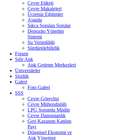
Çevre Etiketi
Çevre Makaleleri
Ücretsiz Eğitimler
Ajanda
Sıkça Sorulan Sorular
Depozito Yönetim
Sistemi
Su Verimliliği
Sürdürülebilirlik
Forum
Sıfır Atık
Atık Getirme Merkezleri
Üniversiteler
Sözlük
Galeri
Foto Galeri
SSS
Çevre Görevlisi
Çevre Mühendisliği
LPG Sorumlu Müdür
Çevre Danışmanlık
Geri Kazanım Katılım
Payı
Döngüsel Ekonomi ve
Atık Yönetimi