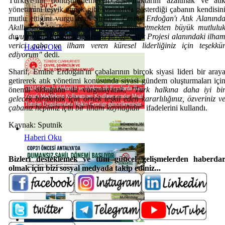
Türkiye'nin dönüştürülemeyen atık miktarını azaltmak ve atı
yönetimini teşvik etmek gibi konularda gösterdiği çabanın kendisin
mutlu ettiğini vurgulayan Sharif,
"Emine Erdoğan'ı Atık Alanınd
Akıllı Şehirler Küresel Şampiyonu ilan etmekten büyük mutlulu
duyuyorum. Katı atık yönetimi ve Sıfır Atık Projesi alanındaki ilha
verici çaba ve ilham veren küresel liderliğiniz için teşekkü
Haberi Oku
ediyorum"
dedi.
Sharif, Emine Erdoğan'ın çabalarının birçok siyasi lideri bir aray
getirerek atık yönetimi konusunda siyasi gündem oluşturmaları içi
önemli olduğunu da vurgulayarak,
"Türk halkına daha iyi bi
gelecek bırakmak için örnek teşkil eden kararlılığınız, özveriniz v
çabanız hepimiz için bir ilham kaynağıdır"
ifadelerini kullandı.
Kaynak: Sputnik
Haberi Oku
Bizleri desteklemek ve t
üm güncel gelişmelerden haberda
olmak için bizi sosyal medyada takip ediniz...