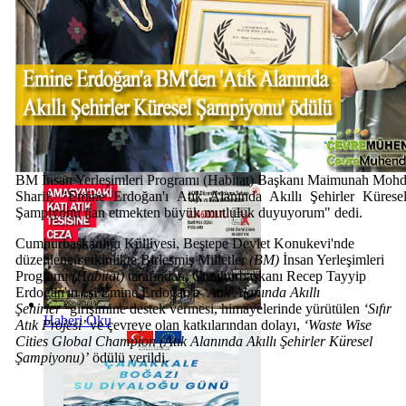
Haberi Oku
BM İnsan Yerleşimleri Programı (Habitat) Başkanı Maimunah Moh
Sharif, "Emine Erdoğan'ı Atık Alanında Akıllı Şehirler Kürese
Şampiyonu ilan etmekten büyük mutluluk duyuyorum" dedi.
Cumhurbaşkanlığı Külliyesi, Beştepe Devlet Konukevi'nde
düzenlenen etkinlikte Birleşmiş Milletler
(BM)
İnsan Yerleşimleri
Programı
(Habitat)
tarafından, Cumhurbaşkanı Recep Tayyip
Erdoğan'ın eşi Emine Erdoğan'a
‘Atık Alanında Akıllı
Şehirler’
girişimine destek vermesi, himayelerinde yürütülen
‘Sıfır
Haberi Oku
Atık Projesi’
ve çevreye olan katkılarından dolayı,
‘Waste Wise
Cities Global Champion
(Atık Alanında Akıllı Şehirler Küresel
Şampiyonu)’
ödülü verildi.