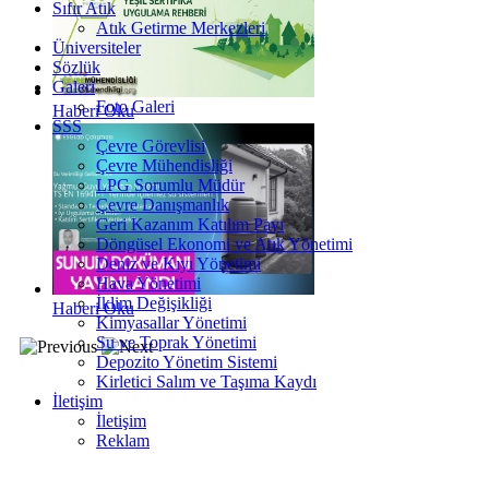
Sıfır Atık
Atık Getirme Merkezleri
Üniversiteler
Sözlük
Galeri
Foto Galeri
Haberi Oku
SSS
Çevre Görevlisi
Çevre Mühendisliği
LPG Sorumlu Müdür
Çevre Danışmanlık
Geri Kazanım Katılım Payı
Döngüsel Ekonomi ve Atık Yönetimi
Deniz ve Kıyı Yönetimi
Hava Yönetimi
İklim Değişikliği
Haberi Oku
Kimyasallar Yönetimi
Su ve Toprak Yönetimi
Depozito Yönetim Sistemi
Kirletici Salım ve Taşıma Kaydı
İletişim
İletişim
Reklam