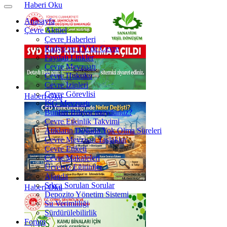
Haberi Oku
Anasayfa
Çevre Aktüel
Çevre Haberleri
Radyo ve TV'de Çevre
Faydalı Linkler
Çevre Mevzuatı
Çevre Hukuku
Çevre İzinleri
Çevre Görevlisi
Haberi Oku
İSG Mevzuatı
Bunları Biliyor muydunuz?
Çevre Etkinlik Takvimi
Atıkların Doğada Yok Olma Süreleri
Çevre Mevzuatı Taslaklar
Çevre Etiketi
Çevre Makaleleri
Ücretsiz Eğitimler
Ajanda
Sıkça Sorulan Sorular
Haberi Oku
Depozito Yönetim Sistemi
Su Verimliliği
Sürdürülebilirlik
Forum