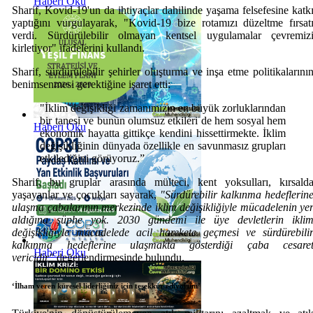
Haberi Oku
Sharif, Kovid-19'un da ihtiyaçlar dahilinde yaşama felsefesine katk
yaptığını vurgulayarak, "Kovid-19 bize rotamızı düzeltme fırsat
verdi. Sürdürülebilir olmayan kentsel uygulamalar çevremiz
kirletiyor" ifadelerini kullandı.
Sharif, sürdürülebilir şehirler oluşturma ve inşa etme politikalarını
benimsenmesi gerektiğine işaret etti:
"İklim değişikliği zamanımızın en büyük zorluklarından
bir tanesi ve bunun olumsuz etkileri de hem sosyal hem
Haberi Oku
ekonomik hayatta gittikçe kendini hissettirmekte. İklim
değişikliğinin dünyada özellikle en savunmasız grupları
etkilediğini görüyoruz.”
Sharif, bu gruplar arasında mülteci, kent yoksulları, kırsald
yaşayanlar ve çocukları sayarak,
"Sürdürebilir kalkınma hedeflerin
ulaşma çabalarının merkezinde iklim değişikliğiyle mücadelenin ye
aldığına şüphe yok. 2030 gündemi ile üye devletlerin ikli
değişikliğiyle mücadelede acil harekete geçmesi ve sürdürebili
kalkınma hedeflerine ulaşmakta gösterdiği çaba cesare
Haberi Oku
vericidir"
değerlendirmesinde bulundu.
‘İlham veren küresel liderliğiniz için teşekkür ediyorum’