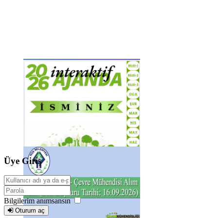
Üye Giriş
Bilgilerim anımsansın
Oturum aç