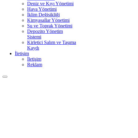
Deniz ve Kıyı Yönetimi
Hava Yönetimi
İklim Değişikliği
Kimyasallar Yönetimi
Su ve Toprak Yönetimi
Depozito Yönetim
Sistemi
Kirletici Salım ve Taşıma
Kaydı
İletişim
İletişim
Reklam