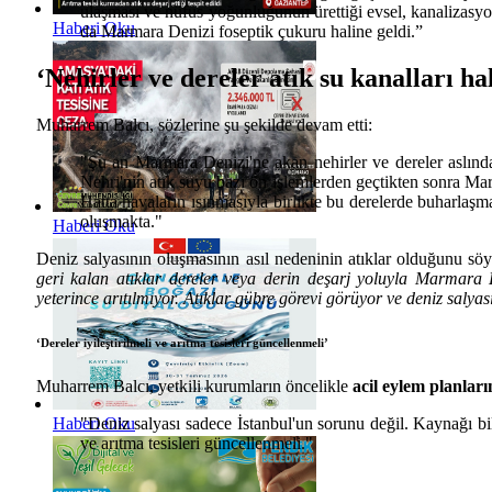
ulaşması ve nüfus yoğunluğunun ürettiği evsel, kanalizasyo
Haberi Oku
da Marmara Denizi foseptik çukuru haline geldi.”
‘Nehirler ve dereler atık su kanalları hal
Muharrem Balcı, sözlerine şu şekilde devam etti:
"Şu an Marmara Denizi'ne akan nehirler ve dereler aslında 
Nehri'nin atık suyu bazı ön işlemlerden geçtikten sonra Marm
Hatta havaların ısınmasıyla birlikte bu derelerde buharlaşm
oluşmakta."
Haberi Oku
Deniz salyasının oluşmasının asıl nedeninin atıklar olduğunu sö
geri kalan atıklar dereler veya derin deşarj yoluyla Marmara 
yeterince arıtılmıyor. Atıklar gübre görevi görüyor ve deniz salya
‘Dereler iyileştirilmeli ve arıtma tesisleri güncellenmeli’
Muharrem Balcı, yetkili kurumların öncelikle
acil eylem planları
"Deniz salyası sadece İstanbul'un sorunu değil. Kaynağı bil
Haberi Oku
ve arıtma tesisleri güncellenmeli."