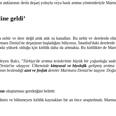
n atıklarının derin deşarj yoluyla veya basit arıtma yöntemleriyle Ma
ine geldi’
nehir ve dere değil artık atık su kanalları. Bu nehir ve derelerde el
ara Denizi'ne deşarjının başladığını biliyoruz. İstanbul'daki derelerde 
ada yüksek olduğu için kirlilik daha da artmakta. Bu kirlilikler de Ma
yleyen Balcı,
"Türkiye'de arıtma tesislerinin büyük bir çoğunluğu sade
Denizi'ne ulaşıyor. Ülkemizde
kimyasal ve biyolojik
gelişmiş arıtma 
sının beslendiği
azot ve fosfatı
dereler Marmara Denizi'ne taşıyor. Doğa 
nın
oluşturması gerektiğini belirtti:
inen ve bilinmeyen kirlilik kaynakları bir an önce araştırılmalı. Marmar