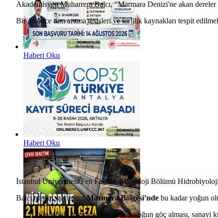
Akademisyen Muharrem Balcı, "Marmara Denizi'ne akan dereler ve n
Bir an önce tüm arıtma tesisleri ve kirlilik kaynakları tespit edil
Haberi Oku
Haberi Oku
İstanbul Üniversitesi Fen Fakültesi Biyoloji Bölümü Hidrobiyoloj
Balcı, deniz salyasının
Marmara Bölgesi’nde
bu kadar yoğun olu
“Öncelikle Marmara bölgesinin yoğun göç alması, sanayi ku