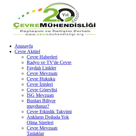
Anasayfa
Çevre Aktüel
Çevre Haberleri
Radyo ve TV'de Çevre
Faydalı Linkler
Çevre Mevzuatı
Çevre Hukuku
Çevre İzinleri
Çevre Görevlisi
İSG Mevzuatı
Bunları Biliyor
muydunuz?
Çevre Etkinlik Takvimi
Atıkların Doğada Yok
Olma Süreleri
Çevre Mevzuatı
Taslaklar