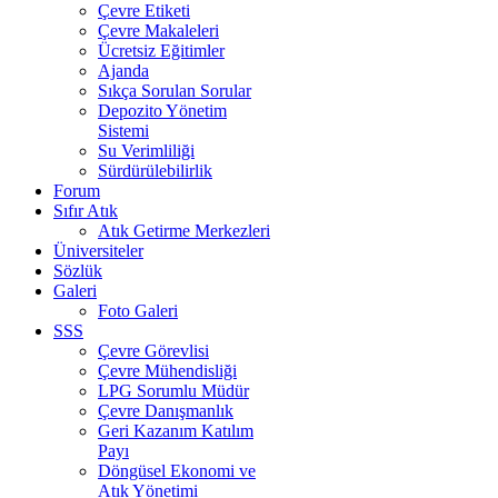
Çevre Etiketi
Çevre Makaleleri
Ücretsiz Eğitimler
Ajanda
Sıkça Sorulan Sorular
Depozito Yönetim
Sistemi
Su Verimliliği
Sürdürülebilirlik
Forum
Sıfır Atık
Atık Getirme Merkezleri
Üniversiteler
Sözlük
Galeri
Foto Galeri
SSS
Çevre Görevlisi
Çevre Mühendisliği
LPG Sorumlu Müdür
Çevre Danışmanlık
Geri Kazanım Katılım
Payı
Döngüsel Ekonomi ve
Atık Yönetimi