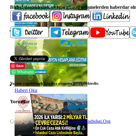
Bizleri desteklemek ve t
üm güncel gelişmelerden haberdar olma
Haberi Oku
Save
Whatsapp
Yorum yapabilmek için üye olmanız gerekmektedir.
Haberi Oku
Yorumlar (
0
)
Çevre Mühendisliği Portalı
| CevreMuhendisligi.Org