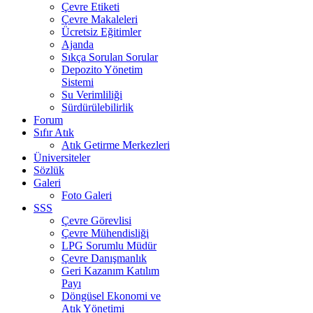
Çevre Etiketi
Çevre Makaleleri
Ücretsiz Eğitimler
Ajanda
Sıkça Sorulan Sorular
Depozito Yönetim
Sistemi
Su Verimliliği
Sürdürülebilirlik
Forum
Sıfır Atık
Atık Getirme Merkezleri
Üniversiteler
Sözlük
Galeri
Foto Galeri
SSS
Çevre Görevlisi
Çevre Mühendisliği
LPG Sorumlu Müdür
Çevre Danışmanlık
Geri Kazanım Katılım
Payı
Döngüsel Ekonomi ve
Atık Yönetimi