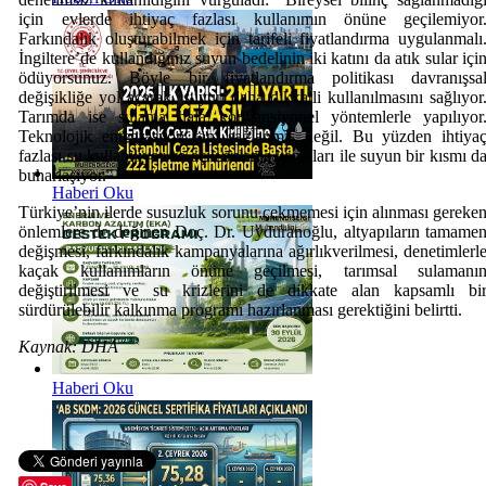
için evlerde ihtiyaç fazlası kullanımın önüne geçilemiyor
Farkındalık oluşturabilmek için tarifeli fiyatlandırma uygulanmalı
İngiltere’de kullandığınız suyun bedelinin iki katını da atık sular içi
ödüyorsunuz. Böyle bir fiyatlandırma politikası davranışsa
değişikliğe yol açarak, suyun daha dikkatli kullanılmasını sağlıyor
Tarımda ise sulama hala konvansiyonel yöntemlerle yapılıyor
Teknolojik entegrasyon tam sağlanmış değil. Bu yüzden ihtiya
fazlası su kullanılıyor ve açık sulama kanalları ile suyun bir kısmı d
buharlaşıyor."
Haberi Oku
Türkiye’nin ilerde susuzluk sorunu çekmemesi için alınması gereke
önlemlere de değinen Doç. Dr. Uyduranoğlu, altyapıların tamame
değişmesi, farkındalık kampanyalarına ağırlıkverilmesi, denetimlerl
kaçak kullanımların önüne geçilmesi, tarımsal sulamanı
değiştirilmesi ve su krizlerini de dikkate alan kapsamlı bi
sürdürülebilir kalkınma programı hazırlanması gerektiğini belirtti.
Kaynak: DHA
Haberi Oku