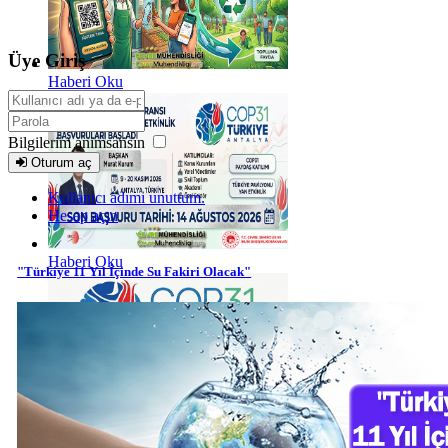
Üye Giriş
Haberi Oku
Bilgilerim anımsansın
Oturum aç
Kullanıcı adımı unuttum.
Hesap açın
Haberi Oku
"Türkiye 11 Yıl İçinde Su Fakiri Olacak"
Haberi Oku