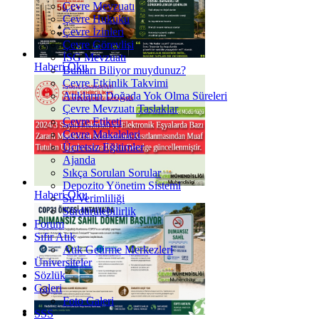
Çevre Mevzuatı
Çevre Hukuku
Çevre İzinleri
Çevre Görevlisi
İSG Mevzuatı
Haberi Oku
Bunları Biliyor muydunuz?
Çevre Etkinlik Takvimi
Atıkların Doğada Yok Olma Süreleri
Çevre Mevzuatı Taslaklar
Çevre Etiketi
Çevre Makaleleri
Ücretsiz Eğitimler
Ajanda
Sıkça Sorulan Sorular
Depozito Yönetim Sistemi
Haberi Oku
Su Verimliliği
Sürdürülebilirlik
Forum
Sıfır Atık
Atık Getirme Merkezleri
Üniversiteler
Sözlük
Galeri
Foto Galeri
SSS