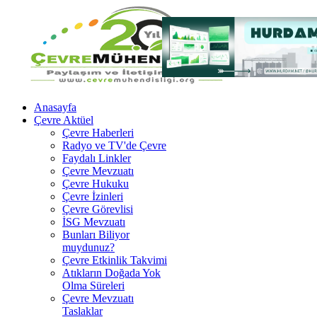
Anasayfa
Çevre Aktüel
Çevre Haberleri
Radyo ve TV'de Çevre
Faydalı Linkler
Çevre Mevzuatı
Çevre Hukuku
Çevre İzinleri
Çevre Görevlisi
İSG Mevzuatı
Bunları Biliyor
muydunuz?
Çevre Etkinlik Takvimi
Atıkların Doğada Yok
Olma Süreleri
Çevre Mevzuatı
Taslaklar