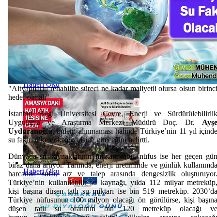
Haberi Oku
"Altyapıların rehabilite süreci ne kadar maliyetli olursa olsun birinc
hedef olmalı"
İstanbul Bilgi Üniversitesi Çevre, Enerji ve Sürdürülebilirli
Uygulama ve Araştırma Merkezi Müdürü Doç. Dr.
Ayş
Uyduranoğlu
, önlem alınmaması halinde Türkiye’nin 11 yıl içind
su fakiri ülkeler kategorisine gireceğini belirtti.
Dünyada su kaynaklarının miktarı sabit, nüfus ise her geçen gü
biraz daha artıyor. Tarımda, enerji üretiminde ve günlük kullanımd
Haberi Oku
harcanan sular, arz ve talep arasında dengesizlik oluşturuyor
Türkiye’nin kullanılabilir su kaynağı, yılda 112 milyar metreküp
kişi başına düşen tatlı su miktarı ise bin 519 metreküp. 2030’d
Türkiye nüfusunun 100 milyon olacağı ön görülürse, kişi başın
düşen tatlı su oranının bin 120 metreküp olacağı v