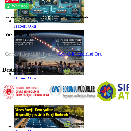
Save
Whatsapp
Yorum yapabilmek için üye olmanız gerekmektedir.
Haberi Oku
Yorumlar (
0
)
Çevre Mühendisliği Portalı
| CevreMuhendisligi.Org
Destekleyenler
Haberi Oku