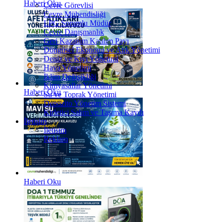
Haberi Oku
Çevre Görevlisi
Çevre Mühendisliği
LPG Sorumlu Müdür
Çevre Danışmanlık
Geri Kazanım Katılım Payı
Döngüsel Ekonomi ve Atık Yönetimi
Deniz ve Kıyı Yönetimi
Hava Yönetimi
İklim Değişikliği
Kimyasallar Yönetimi
Haberi Oku
Su ve Toprak Yönetimi
Depozito Yönetim Sistemi
Kirletici Salım ve Taşıma Kaydı
İletişim
İletişim
Reklam
Haberi Oku