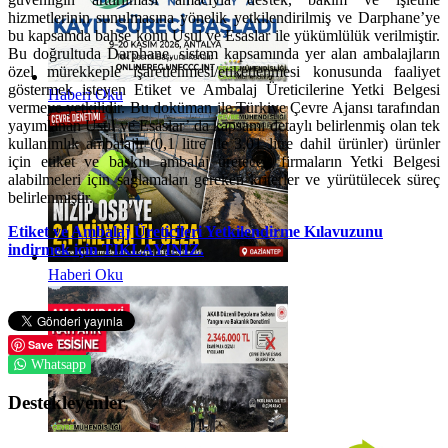
hizmetlerinin sunulmasına yönelik yetkilendirilmiş ve Darphane’ye
bu kapsamda bahse konu Usul ve Esaslar ile yükümlülük verilmiştir.
Bu doğrultuda Darphane, sistem kapsamında yer alan ambalajların
özel mürekkeple işaretlenmesi/etiketlenmesi konusunda faaliyet
göstermek isteyen Etiket ve Ambalaj Üreticilerine Yetki Belgesi
Haberi Oku
vermeye yetkilidir. Bu doküman ile Türkiye Çevre Ajansı tarafından
yayımlanan Usul ve Esaslar’ da kapsamı detaylı belirlenmiş olan tek
kullanımlık ambalajlı (0,1 litre ile 3,01 litre dahil ürünler) ürünler
için etiket ve baskılı ambalaj üretecek firmaların Yetki Belgesi
alabilmeleri için sağlamaları gereken kriterler ve yürütülecek süreç
belirlenmiştir.
Etiket ve Ambalaj Üreticileri Yetkilendirme Kılavuzunu
indirmek için TIKLAYINIZ.
Haberi Oku
Save
Whatsapp
Destekleyenler