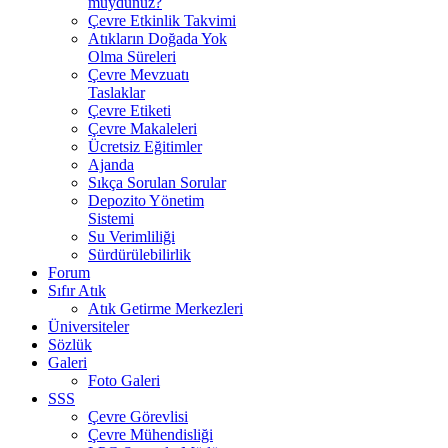
muydunuz?
Çevre Etkinlik Takvimi
Atıkların Doğada Yok
Olma Süreleri
Çevre Mevzuatı
Taslaklar
Çevre Etiketi
Çevre Makaleleri
Ücretsiz Eğitimler
Ajanda
Sıkça Sorulan Sorular
Depozito Yönetim
Sistemi
Su Verimliliği
Sürdürülebilirlik
Forum
Sıfır Atık
Atık Getirme Merkezleri
Üniversiteler
Sözlük
Galeri
Foto Galeri
SSS
Çevre Görevlisi
Çevre Mühendisliği