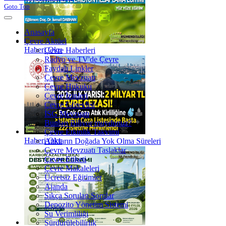
Goto Top
Anasayfa
Çevre Aktüel
Haberi Oku
Çevre Haberleri
Radyo ve TV'de Çevre
Faydalı Linkler
Çevre Mevzuatı
Çevre Hukuku
Çevre İzinleri
Çevre Görevlisi
İSG Mevzuatı
Bunları Biliyor muydunuz?
Çevre Etkinlik Takvimi
Haberi Oku
Atıkların Doğada Yok Olma Süreleri
Çevre Mevzuatı Taslaklar
Çevre Etiketi
Çevre Makaleleri
Ücretsiz Eğitimler
Ajanda
Sıkça Sorulan Sorular
Depozito Yönetim Sistemi
Su Verimliliği
Sürdürülebilirlik