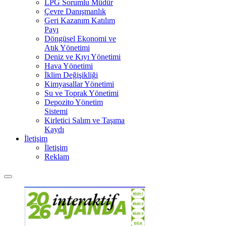
LPG Sorumlu Müdür
Çevre Danışmanlık
Geri Kazanım Katılım
Payı
Döngüsel Ekonomi ve
Atık Yönetimi
Deniz ve Kıyı Yönetimi
Hava Yönetimi
İklim Değişikliği
Kimyasallar Yönetimi
Su ve Toprak Yönetimi
Depozito Yönetim
Sistemi
Kirletici Salım ve Taşıma
Kaydı
İletişim
İletişim
Reklam