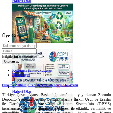
Haberi Oku
Üye Giriş
Haberi Oku
Bilgilerim anımsansın
Oturum aç
Kullanıcı adımı unuttum.
Hesap açın
Etiket ve Ambalaj Üreticileri Yetkilendirme Kılavuzu
Haberi Oku
Türkiye Çevre Ajansı Başkanlığı tarafından yayımlanan Zorunlu
Depozito Yönetim Sistemi Uygulamalarına İlişkin Usul ve Esaslar
ile Darphane, Depozito Bilgi Yönetim Sistemi’nin (DBYS)
tasarlanması, devreye alınması, işletilmesi ile etkinlik, verimlilik ve
güvenliğin arttırılması amacıyla destek, bakım ve işletme