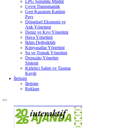
LPG Sorumlu Müdür
Çevre Danışmanlık
Geri Kazanım Katılım
Payı
Döngüsel Ekonomi ve
Atık Yönetimi
Deniz ve Kıyı Yönetimi
Hava Yönetimi
İklim Değişikliği
Kimyasallar Yönetimi
Su ve Toprak Yönetimi
Depozito Yönetim
Sistemi
Kirletici Salım ve Taşıma
Kaydı
İletişim
İletişim
Reklam