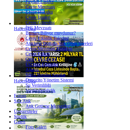
Faydalı Linkler
Çevre Mevzuatı
Çevre Hukuku
Çevre İzinleri
Çevre Görevlisi
İSG Mevzuatı
Haberi Oku
Bunları Biliyor muydunuz?
Çevre Etkinlik Takvimi
Atıkların Doğada Yok Olma Süreleri
Çevre Mevzuatı Taslaklar
Çevre Etiketi
Çevre Makaleleri
Ücretsiz Eğitimler
Ajanda
Sıkça Sorulan Sorular
Depozito Yönetim Sistemi
Haberi Oku
Su Verimliliği
Sürdürülebilirlik
Forum
Sıfır Atık
Atık Getirme Merkezleri
Üniversiteler
Sözlük
Galeri
Foto Galeri