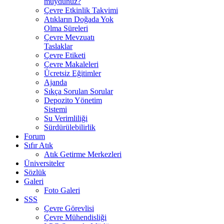
muydunuz?
Çevre Etkinlik Takvimi
Atıkların Doğada Yok
Olma Süreleri
Çevre Mevzuatı
Taslaklar
Çevre Etiketi
Çevre Makaleleri
Ücretsiz Eğitimler
Ajanda
Sıkça Sorulan Sorular
Depozito Yönetim
Sistemi
Su Verimliliği
Sürdürülebilirlik
Forum
Sıfır Atık
Atık Getirme Merkezleri
Üniversiteler
Sözlük
Galeri
Foto Galeri
SSS
Çevre Görevlisi
Çevre Mühendisliği