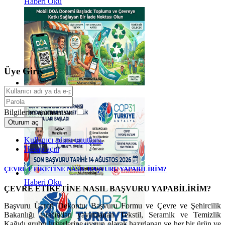
Haberi Oku
Üye Giriş
Haberi Oku
Bilgilerim anımsansın
Oturum aç
Kullanıcı adımı unuttum.
Hesap açın
ÇEVRE ETİKETİNE NASIL BAŞVURU YAPABİLİRİM?
Haberi Oku
ÇEVRE ETİKETİNE NASIL BAŞVURU YAPABİLİRİM?
Başvuru Ücreti Dekontu,
Başvuru Formu ve Çevre ve Şehircilik
Bakanlığı tarafından yayımlanan Tekstil, Seramik ve Temizlik
Kağıdı grubu kriterlerine uygun olarak hazırlanan ve her bir ürün ve