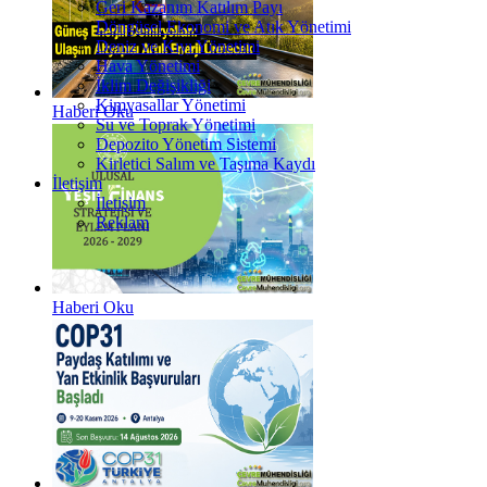
Geri Kazanım Katılım Payı
Döngüsel Ekonomi ve Atık Yönetimi
Deniz ve Kıyı Yönetimi
Hava Yönetimi
İklim Değişikliği
Kimyasallar Yönetimi
Haberi Oku
Su ve Toprak Yönetimi
Depozito Yönetim Sistemi
Kirletici Salım ve Taşıma Kaydı
İletişim
İletişim
Reklam
Haberi Oku