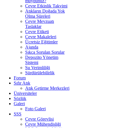
muydunuz?
Çevre Etkinlik Takvimi
Atıkların Doğada Yok
Olma Süreleri
Çevre Mevzuatı
Taslaklar
Çevre Etiketi
Çevre Makaleleri
Ücretsiz Eğitimler
Ajanda
Sıkça Sorulan Sorular
Depozito Yönetim
Sistemi
Su Verimliliği
Sürdürülebilirlik
Forum
Sıfır Atık
Atık Getirme Merkezleri
Üniversiteler
Sözlük
Galeri
Foto Galeri
SSS
Çevre Görevlisi
Çevre Mühendisliği