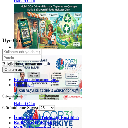
Haberi Oku
Üye Giriş
Haberi Oku
Bilgilerim anımsansın
Oturum aç
Kullanıcı adımı unuttum.
Hesap açın
Üniversiteler
Haberi Oku
Görüntüleme Sayısı
İzmir Yüksek Teknoloji Enstitüsü
Kadir Has Üniversitesi
Kafkas Üniversitesi