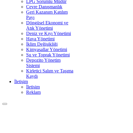
LPG Sorumlu Müdür
Çevre Danışmanlık
Geri Kazanım Katılım
Payı
Döngüsel Ekonomi ve
Atık Yönetimi
Deniz ve Kıyı Yönetimi
Hava Yönetimi
İklim Değişikliği
Kimyasallar Yönetimi
Su ve Toprak Yönetimi
Depozito Yönetim
Sistemi
Kirletici Salım ve Taşıma
Kaydı
İletişim
İletişim
Reklam