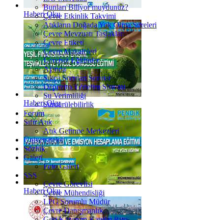
Bunları Biliyor muydunuz?
Haberi Oku
Çevre Etkinlik Takvimi
Atıkların Doğada Yok Olma Süreleri
Çevre Mevzuatı Taslaklar
Çevre Etiketi
Çevre Makaleleri
Ücretsiz Eğitimler
Ajanda
Sıkça Sorulan Sorular
Depozito Yönetim Sistemi
Su Verimliliği
Haberi Oku
Sürdürülebilirlik
Forum
Sıfır Atık
Atık Getirme Merkezleri
Üniversiteler
Sözlük
Galeri
Foto Galeri
SSS
Çevre Görevlisi
Haberi Oku
Çevre Mühendisliği
LPG Sorumlu Müdür
Çevre Danışmanlık
Geri Kazanım Katılım Payı