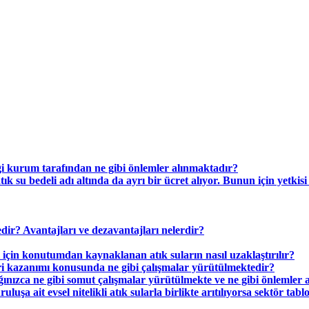
ngi kurum tarafından ne gibi önlemler alınmaktadır?
ık su bedeli adı altında da ayrı bir ücret alıyor. Bunun için yetki
dir? Avantajları ve dezavantajları nelerdir?
in konutumdan kaynaklanan atık suların nasıl uzaklaştırılır?
ri kazanımı konusunda ne gibi çalışmalar yürütülmektedir?
ızca ne gibi somut çalışmalar yürütülmekte ve ne gibi önlemler 
ruluşa ait evsel nitelikli atık sularla birlikte arıtılıyorsa sektör ta