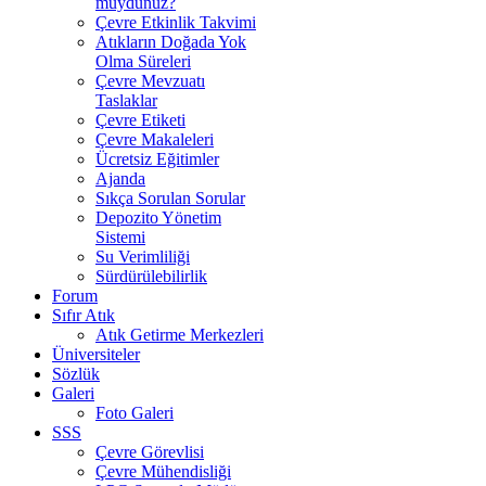
muydunuz?
Çevre Etkinlik Takvimi
Atıkların Doğada Yok
Olma Süreleri
Çevre Mevzuatı
Taslaklar
Çevre Etiketi
Çevre Makaleleri
Ücretsiz Eğitimler
Ajanda
Sıkça Sorulan Sorular
Depozito Yönetim
Sistemi
Su Verimliliği
Sürdürülebilirlik
Forum
Sıfır Atık
Atık Getirme Merkezleri
Üniversiteler
Sözlük
Galeri
Foto Galeri
SSS
Çevre Görevlisi
Çevre Mühendisliği