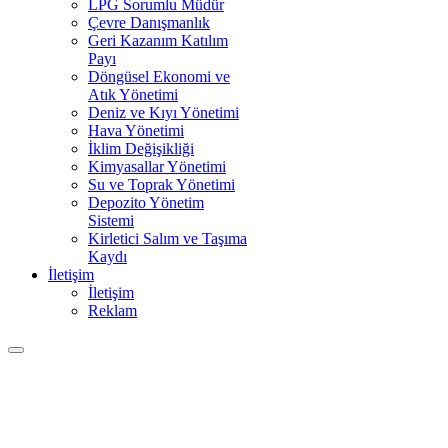
LPG Sorumlu Müdür
Çevre Danışmanlık
Geri Kazanım Katılım
Payı
Döngüsel Ekonomi ve
Atık Yönetimi
Deniz ve Kıyı Yönetimi
Hava Yönetimi
İklim Değişikliği
Kimyasallar Yönetimi
Su ve Toprak Yönetimi
Depozito Yönetim
Sistemi
Kirletici Salım ve Taşıma
Kaydı
İletişim
İletişim
Reklam