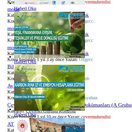
Konu başlatıldı 1 yıl 10 ay önce Yazan:
cevremuhendisi
Haberi Oku
motat
Kategori:
Hoşgeldiniz ; Bi SLM ‘da mı Yok
Konu başlatıldı 1 yıl 3 ay önce Yazan:
Özgecc
motat
Kategori:
Hoşgeldiniz ; Bi SLM ‘da mı Yok
Konu başlatıldı 1 yıl 3 ay önce Yazan:
Özgecc
motat
Kategori:
Hoşgeldiniz ; Bi SLM ‘da mı Yok
Konu başlatıldı 1 yıl 3 ay önce Yazan:
Özgecc
Haberi Oku
Bilgi paylaşımı
Kategori:
Projeleriniz
Konu başlatıldı 1 yıl 5 ay önce Yazan:
cvmh
Ay Elektriksel Güç Üretip Yayar
Kategori:
Enerji Kaynakları
Konu başlatıldı 1 yıl 10 ay önce Yazan:
Asyahan
Çevresel Gürültü Eğitimi - Eğitim Dokümanları (A Grubu
Kategori:
Çevresel Gürültü Kontrolü
Haberi Oku
Konu başlatıldı 1 yıl 10 ay önce Yazan:
cevremuhendisi
ATIK YÖNETİMİ
Kategori:
Atık Yönetimi