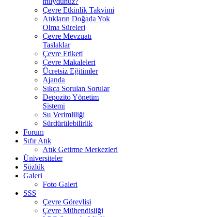
muydunuz?
Çevre Etkinlik Takvimi
Atıkların Doğada Yok
Olma Süreleri
Çevre Mevzuatı
Taslaklar
Çevre Etiketi
Çevre Makaleleri
Ücretsiz Eğitimler
Ajanda
Sıkça Sorulan Sorular
Depozito Yönetim
Sistemi
Su Verimliliği
Sürdürülebilirlik
Forum
Sıfır Atık
Atık Getirme Merkezleri
Üniversiteler
Sözlük
Galeri
Foto Galeri
SSS
Çevre Görevlisi
Çevre Mühendisliği