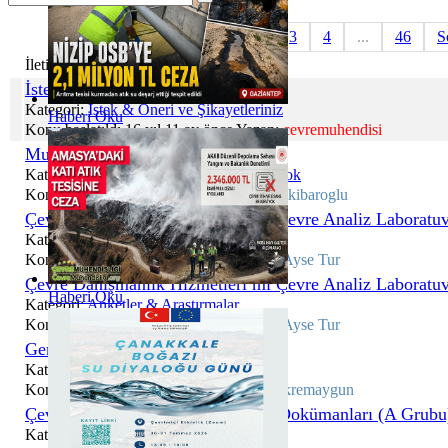
Başlangıç
Önceki
1
2
3
4
...
46
S
İleti / Konu
İstek Öneri ve Şikayetleriniz
Kategori:
İstek & Öneri ve Şikayetleriniz
Haberi Oku
Konu başlatıldı 16 yıl 11 ay önce Yazan:
cevremuhendisi
Muafiyet
Kategori:
Hoşgeldiniz ; Bi SLM ‘da mı Yok
Konu başlatıldı 2 ay 5 gün önce Yazan:
mkibaroglu
Çevre Danışmanlık Hizmetleri mi Çevre Analiz Laboratuv
Kategori:
Anketler & Araştırmalar
Konu başlatıldı 4 ay 2 hafta önce Yazan:
Ayse Tur
Çevre Danışmanlık Hizmetleri mi Çevre Analiz Laboratuv
Haberi Oku
Kategori:
Anketler & Araştırmalar
Konu başlatıldı 4 ay 2 hafta önce Yazan:
Ayse Tur
Geri Dönüştürülmüş Ürün İthalatı
Kategori:
Çevre Mevzuatı
Konu başlatıldı 6 ay 3 gün önce Yazan:
ekremaygun
Çevresel Gürültü Eğitimi - Eğitim Dokümanları (A Grubu
Kategori:
Çevresel Gürültü Kontrolü