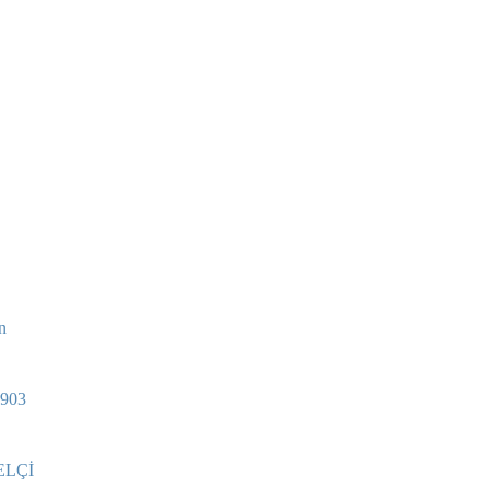
n
903
 ELÇİ