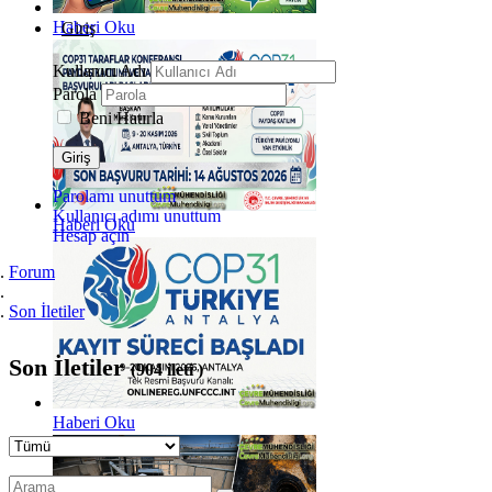
Haberi Oku
Giriş
Kullanıcı Adı
Parola
Beni Hatırla
Giriş
Parolamı unuttum
Kullanıcı adımı unuttum
Haberi Oku
Hesap açın
Forum
Son İletiler
Son İletiler
(904 ileti )
Haberi Oku