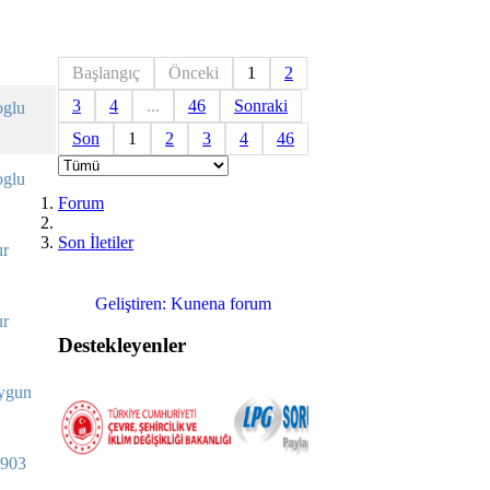
Başlangıç
Önceki
1
2
3
4
...
46
Sonraki
oglu
Son
1
2
3
4
46
oglu
Forum
Son İletiler
ur
Geliştiren:
Kunena forum
ur
Destekleyenler
ygun
903