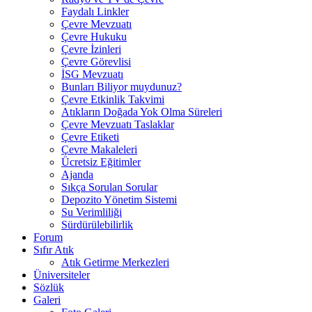
Faydalı Linkler
Çevre Mevzuatı
Çevre Hukuku
Çevre İzinleri
Çevre Görevlisi
İSG Mevzuatı
Bunları Biliyor muydunuz?
Çevre Etkinlik Takvimi
Atıkların Doğada Yok Olma Süreleri
Çevre Mevzuatı Taslaklar
Çevre Etiketi
Çevre Makaleleri
Ücretsiz Eğitimler
Ajanda
Sıkça Sorulan Sorular
Depozito Yönetim Sistemi
Su Verimliliği
Sürdürülebilirlik
Forum
Sıfır Atık
Atık Getirme Merkezleri
Üniversiteler
Sözlük
Galeri