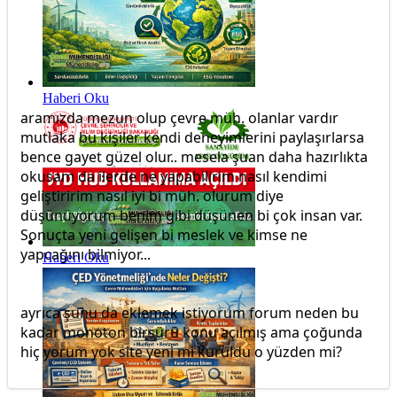
Haberi Oku
aramızda mezun olup çevre müh. olanlar vardır
mutlaka bu kişiler kendi deneyimlerini paylaşırlarsa
bence gayet güzel olur.. mesela şuan daha hazırlıkta
okusam da ilerde ne yapabilirim nasıl kendimi
geliştiririm nasıl iyi bi müh. olurum diye
düşünüyorum benim gibi düşünen bi çok insan var.
Sonuçta yeni gelişen bi meslek ve kimse ne
yapcağını bilmiyor...
Haberi Oku
ayrıca şunu da eklemek istiyorum forum neden bu
kadar monoton birsürü konu açılmış ama çoğunda
hiç yorum yok site yeni mi kuruldu o yüzden mi?