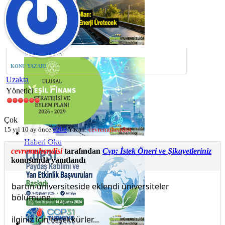
Haberi Oku
KONU YAZARI
Uzakta
Yönetici
Çok
15 yıl 10 ay önce
#208
Yazan:
cevremuhendisi
Haberi Oku
cevremuhendisi
tarafından
Cvp: İstek Öneri ve Şikayetleriniz
konusunda yanıtlandı
bartın üniversiteside eklendi üniversiteler
bölümüne...
ilginiz için teşekkürler...