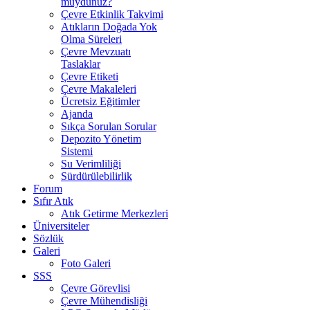
muydunuz?
Çevre Etkinlik Takvimi
Atıkların Doğada Yok
Olma Süreleri
Çevre Mevzuatı
Taslaklar
Çevre Etiketi
Çevre Makaleleri
Ücretsiz Eğitimler
Ajanda
Sıkça Sorulan Sorular
Depozito Yönetim
Sistemi
Su Verimliliği
Sürdürülebilirlik
Forum
Sıfır Atık
Atık Getirme Merkezleri
Üniversiteler
Sözlük
Galeri
Foto Galeri
SSS
Çevre Görevlisi
Çevre Mühendisliği