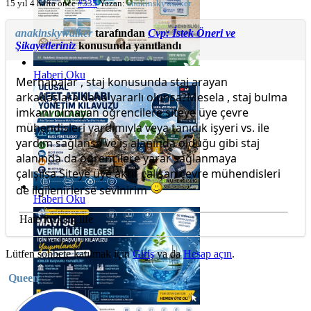
15 yıl 4 hafta önce
#335
Yazan:
anakinskywalker
anakinskywalker
tarafından
Cvp: İstek Öneri ve
Şikayetleriniz
konusunda yanıtlandı
Haberi Oku
Merhabalar , staj konusunda staj arayan
arkadaşlara daha yararlı olunsa?Mesela , staj bulma
imkanı olmayan öğrencilere siteye üye çevre
mühendisleri yardımıyla veya tanıdık işyeri vs. ile
yardım sağlansa ve iş alanında olduğu gibi staj
alanında da öğrencilere yarar sağlanmaya
çalışılsa.Siteye üye aktif çalışan çevre mühendisleri
de ilgilenirlerse sevinirim
Haberi Oku
Hate fucking life
Lütfen sohbete katılmak için
Giriş
ya da
Hesap açın
.
Queen