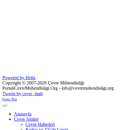
Powered by Helix
Copyright © 2007-2026 Çevre Mühendisliği
Portalı
CevreMuhendisligi.Org - info@cevremuhendisligi.org
Joomla! 3 Templates
Tweets by cevre_muh
Goto Top
Anasayfa
Çevre Aktüel
Çevre Haberleri
Radyo ve TV'de Çevre