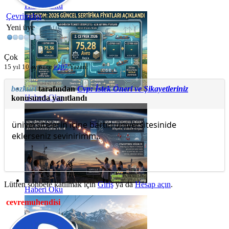
Haberi Oku
Çevrimdışı
Yeni üye
Çok
15 yıl 10 ay önce
#207
Yazan:
bozkurt
bozkurt
tarafından
Cvp: İstek Öneri ve Şikayetleriniz
Haberi Oku
konusunda yanıtlandı
üniversitelerin içine bartın üniversitesinide
eklerseniz sevinirimm..
Lütfen sohbete katılmak için
Giriş
ya da
Hesap açın
.
Haberi Oku
cevremuhendisi