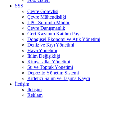
Foto Galeri
SSS
Çevre Görevlisi
Çevre Mühendisliği
LPG Sorumlu Müdür
Çevre Danışmanlık
Geri Kazanım Katılım Payı
Döngüsel Ekonomi ve Atık Yönetimi
Deniz ve Kıyı Yönetimi
Hava Yönetimi
İklim Değişikliği
Kimyasallar Yönetimi
Su ve Toprak Yönetimi
Depozito Yönetim Sistemi
Kirletici Salım ve Taşıma Kaydı
İletişim
İletişim
Reklam