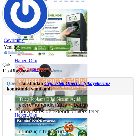
Haberi Oku
Çevrimdışı
Yeni üye
Haberi Oku
Çok
14 yıl 8 ay önce
#682
Yazan:
Queen
Queen
tarafından
Cvp: İstek Öneri ve Şikayetleriniz
konusunda yanıtlandı
cevremuhendisi Yazan:: bartın
üniversiteside eklendi üniversiteler
Haberi Oku
bölümüne...
ilginiz için teşekkürler...