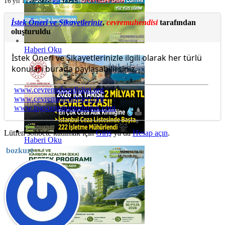
16 yıl 11 ay önce
#9
Yazan:
cevremuhendisi
İstek Öneri ve Şikayetleriniz
,
cevremuhendisi
tarafından
oluşturuldu
Haberi Oku
İstek Öneri ve Şikayetlerinizle ilgili olarak her türlü
konuları burada paylaşabilirsiniz.
www.cevremuhendisligi.org
www.cevremuhendisleri.org
www.lpgsorumlumudurluk.com
Lütfen sohbete katılmak için
Giriş
ya da
Hesap açın
.
Haberi Oku
bozkurt