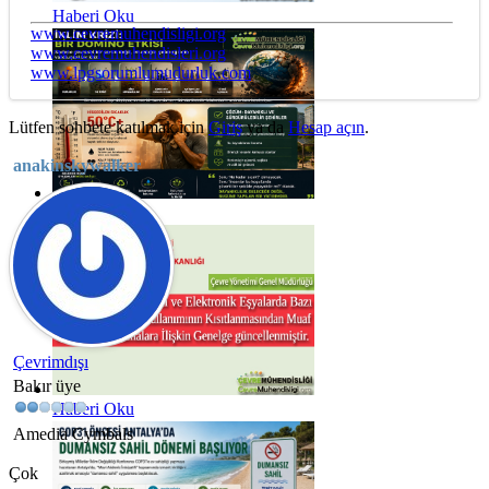
Haberi Oku
www.cevremuhendisligi.org
www.cevremuhendisleri.org
www.lpgsorumlumudurluk.com
Lütfen sohbete katılmak için
Giriş
ya da
Hesap açın
.
anakinskywalker
Haberi Oku
Çevrimdışı
Bakır üye
Haberi Oku
Amedia Cymbals
Çok