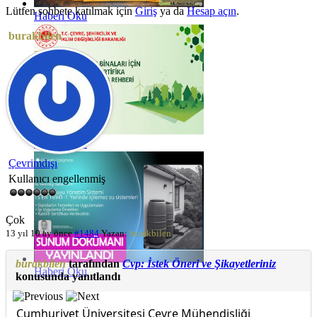
Lütfen sohbete katılmak için
Giriş
ya da
Hesap açın
.
Haberi Oku
burakbilen
Haberi Oku
Çevrimdışı
Kullanıcı engellenmiş
Çok
13 yıl 10 ay önce
#1484
Yazan:
burakbilen
burakbilen
tarafından
Cvp: İstek Öneri ve Şikayetleriniz
Haberi Oku
konusunda yanıtlandı
Cumhuriyet Üniversitesi Çevre Mühendisliği