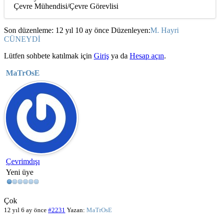
Çevre Mühendisi/Çevre Görevlisi
Son düzenleme: 12 yıl 10 ay önce Düzenleyen:
M. Hayri
CÜNEYDİ
Lütfen sohbete katılmak için
Giriş
ya da
Hesap açın
.
MaTrOsE
Çevrimdışı
Yeni üye
Çok
12 yıl 6 ay önce
#2231
Yazan:
MaTrOsE