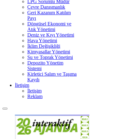
LPG Sorumlu Müdür
Çevre Danışmanlık
Geri Kazanım Katılım
Payı
Döngüsel Ekonomi ve
Atık Yönetimi
Deniz ve Kıyı Yönetimi
Hava Yönetimi
İklim Değişikliği
Kimyasallar Yönetimi
Su ve Toprak Yönetimi
Depozito Yönetim
Sistemi
Kirletici Salım ve Taşıma
Kaydı
İletişim
İletişim
Reklam