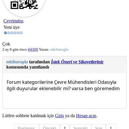
Çevrimdışı
Yeni üye
Çok
2 ay 6 gün önce
#4309
Yazan:
mkibaroglu
mkibaroglu
tarafından
İstek Öneri ve Şikayetleriniz
konusunda yanıtlandı
Forum kategorilerine Çevre Mühendisleri Odasıyla
ilgili duyurular eklenebilir mi? varsa ben göremedim
Lütfen sohbete katılmak için
Giriş
ya da
Hesap açın
.
Başlangıç
Önceki
1
Sonraki
Son
1