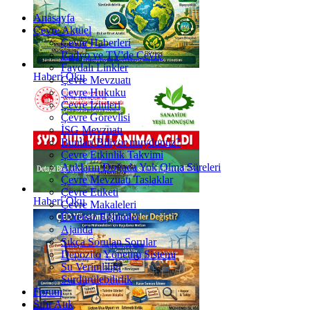
Anasayfa
Çevre Aktüel
Çevre Haberleri
Radyo ve TV'de Çevre
Faydalı Linkler
Haberi Oku
Çevre Mevzuatı
Çevre Hukuku
Çevre İzinleri
Çevre Görevlisi
İSG Mevzuatı
Bunları Biliyor muydunuz?
Çevre Etkinlik Takvimi
Atıkların Doğada Yok Olma Süreleri
Çevre Mevzuatı Taslaklar
Çevre Etiketi
Haberi Oku
Çevre Makaleleri
Ücretsiz Eğitimler
Ajanda
Sıkça Sorulan Sorular
Depozito Yönetim Sistemi
Su Verimliliği
Sürdürülebilirlik
Forum
Sıfır Atık