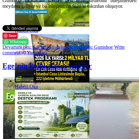
Gumdrop tarafından üretilen geri dönüştürülebilir bileşimlerden
meydana geliyor ve bu bileşimlerin %20’si sakızdan oluşuyor.
Haberi Oku
Save
Whatsapp
Devamını oku: Sakızdan yapılan ilk ayakkabı: Gumshoe
Write
comment (0 Yorumlar)
Ege’nin kalbi alarm veriyor
Haberi Oku