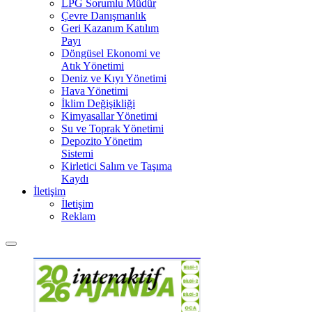
LPG Sorumlu Müdür
Çevre Danışmanlık
Geri Kazanım Katılım
Payı
Döngüsel Ekonomi ve
Atık Yönetimi
Deniz ve Kıyı Yönetimi
Hava Yönetimi
İklim Değişikliği
Kimyasallar Yönetimi
Su ve Toprak Yönetimi
Depozito Yönetim
Sistemi
Kirletici Salım ve Taşıma
Kaydı
İletişim
İletişim
Reklam