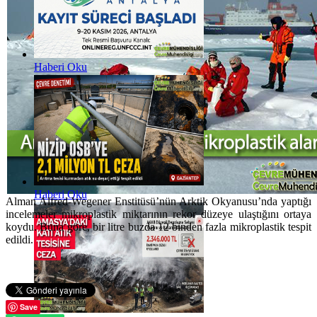
Haberi Oku
Haberi Oku
Alman Alfred-Wegener Enstitüsü’nün Arktik Okyanusu’nda yaptığı
incelemeler mikroplastik miktarının rekor düzeye ulaştığını ortaya
koydu. Buna göre, bir litre buzda 12 binden fazla mikroplastik tespit
edildi.
Save