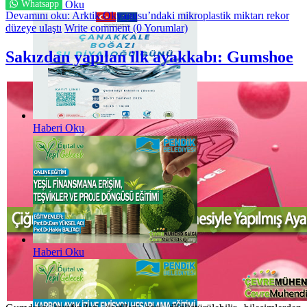
Whatsapp
Haberi Oku
Devamını oku: Arktik Okyanusu’ndaki mikroplastik miktarı rekor
düzeye ulaştı
Write comment (0 Yorumlar)
Sakızdan yapılan ilk ayakkabı: Gumshoe
Haberi Oku
Haberi Oku