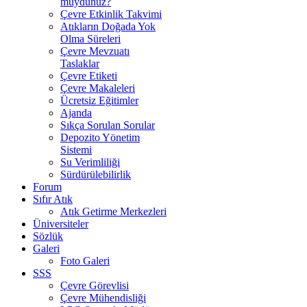
muydunuz?
Çevre Etkinlik Takvimi
Atıkların Doğada Yok
Olma Süreleri
Çevre Mevzuatı
Taslaklar
Çevre Etiketi
Çevre Makaleleri
Ücretsiz Eğitimler
Ajanda
Sıkça Sorulan Sorular
Depozito Yönetim
Sistemi
Su Verimliliği
Sürdürülebilirlik
Forum
Sıfır Atık
Atık Getirme Merkezleri
Üniversiteler
Sözlük
Galeri
Foto Galeri
SSS
Çevre Görevlisi
Çevre Mühendisliği