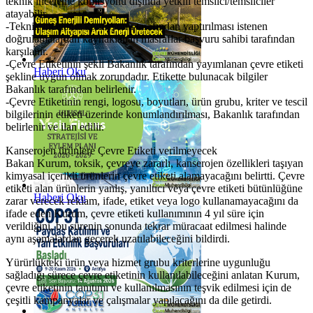
teknik inceleme komisyonu dışında yetkili temsilci/temsilciler
atayabilir.
-Teknik inceleme komisyonu tarafından yaptırılması istenen
doğrulamalardan kaynaklanan masraflar başvuru sahibi tarafından
karşılanır.
-Çevre Etiketinin şekli Bakanlık tarafından yayımlanan çevre etiketi
Haberi Oku
şekline uygun olmak zorundadır. Etikette bulunacak bilgiler
Bakanlık tarafından belirlenir.
-Çevre Etiketinin rengi, logosu, boyutları, ürün grubu, kriter ve tescil
bilgilerinin etiketi üzerinde konumlandırılması, Bakanlık tarafından
belirlenir ve ilan edilir.
Kanserojen ürünlere Çevre Etiketi verilmeyecek
Bakan Kurum, toksik, çevreye zararlı, kanserojen özellikleri taşıyan
kimyasal içerikli ürünlerin çevre etiketi alamayacağını belirtti. Çevre
etiketi alan ürünlerin yanlış, yanıltıcı veya çevre etiketi bütünlüğüne
Haberi Oku
zarar verecek reklam, ifade, etiket veya logo kullanamayacağını da
ifade eden Kurum, çevre etiketi kullanımının 4 yıl süre için
verildiğini, bu sürenin sonunda tekrar müracaat edilmesi halinde
aynı aşamalardan geçerek uzatılabileceğini bildirdi.
Yürürlükteki ürün veya hizmet grubu kriterlerine uygunluğu
sağladığı sürece çevre etiketinin kullanılabileceğini anlatan Kurum,
çevre etiketinin tanıtımı ve kullanılmasının teşvik edilmesi için de
çeşitli kampanyalar ve çalışmalar yapılacağını da dile getirdi.