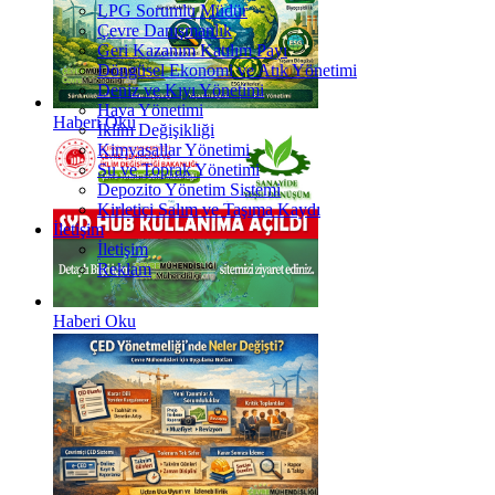
LPG Sorumlu Müdür
Çevre Danışmanlık
Geri Kazanım Katılım Payı
Döngüsel Ekonomi ve Atık Yönetimi
Deniz ve Kıyı Yönetimi
Hava Yönetimi
Haberi Oku
İklim Değişikliği
Kimyasallar Yönetimi
Su ve Toprak Yönetimi
Depozito Yönetim Sistemi
Kirletici Salım ve Taşıma Kaydı
İletişim
İletişim
Reklam
Haberi Oku