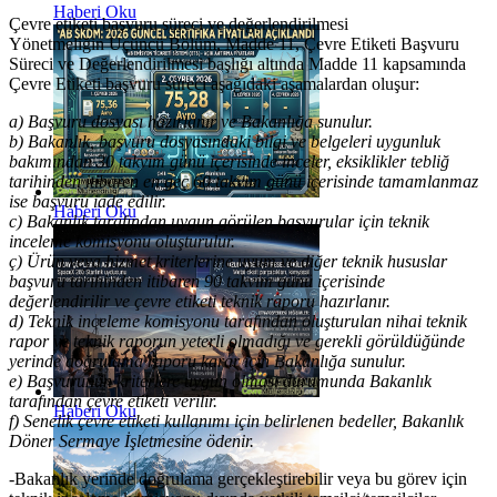
Haberi Oku
Çevre etiketi başvuru süreci ve değerlendirilmesi
Yönetmeliğin Üçüncü Bölüm, Madde 11, Çevre Etiketi Başvuru
Süreci ve Değerlendirilmesi başlığı altında Madde 11 kapsamında
Çevre Etiketi başvuru süreci aşağıdaki aşamalardan oluşur:
a) Başvuru dosyası hazırlanır ve Bakanlığa sunulur.
b) Bakanlık, başvuru dosyasındaki bilgi ve belgeleri uygunluk
bakımından 30 takvim günü içerisinde inceler, eksiklikler tebliğ
tarihinden itibaren en geç 60 takvim günü içerisinde tamamlanmaz
ise başvuru iade edilir.
Haberi Oku
c) Bakanlık tarafından uygun görülen başvurular için teknik
inceleme komisyonu oluşturulur.
ç) Ürün veya hizmet kriterlerine uyum ve diğer teknik hususlar
başvuru tarihinden itibaren 90 takvim günü içerisinde
değerlendirilir ve çevre etiketi teknik raporu hazırlanır.
d) Teknik inceleme komisyonu tarafından oluşturulan nihai teknik
rapor ve teknik raporun yeterli olmadığı ve gerekli görüldüğünde
yerinde doğrulama raporu karar için Bakanlığa sunulur.
e) Başvurunun kriterlere uygun olması durumunda Bakanlık
tarafından çevre etiketi verilir.
Haberi Oku
f) Senelik çevre etiketi kullanımı için belirlenen bedeller, Bakanlık
Döner Sermaye İşletmesine ödenir.
-Bakanlık yerinde doğrulama gerçekleştirebilir veya bu görev için