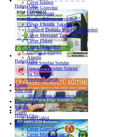
Çevre İzinleri
Haberi Oku
Çevre Görevlisi
İSG Mevzuatı
Bunları Biliyor muydunuz?
Çevre Etkinlik Takvimi
Atıkların Doğada Yok Olma Süreleri
Çevre Mevzuatı Taslaklar
Çevre Etiketi
Çevre Makaleleri
Ücretsiz Eğitimler
Ajanda
Haberi Oku
Sıkça Sorulan Sorular
Depozito Yönetim Sistemi
Su Verimliliği
Sürdürülebilirlik
Forum
Sıfır Atık
Atık Getirme Merkezleri
Üniversiteler
Sözlük
Galeri
Haberi Oku
Foto Galeri
SSS
Çevre Görevlisi
Çevre Mühendisliği