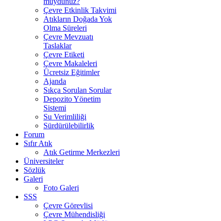
muydunuz?
Çevre Etkinlik Takvimi
Atıkların Doğada Yok
Olma Süreleri
Çevre Mevzuatı
Taslaklar
Çevre Etiketi
Çevre Makaleleri
Ücretsiz Eğitimler
Ajanda
Sıkça Sorulan Sorular
Depozito Yönetim
Sistemi
Su Verimliliği
Sürdürülebilirlik
Forum
Sıfır Atık
Atık Getirme Merkezleri
Üniversiteler
Sözlük
Galeri
Foto Galeri
SSS
Çevre Görevlisi
Çevre Mühendisliği