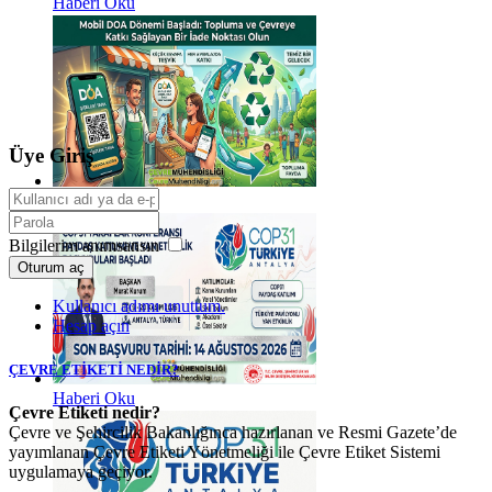
Haberi Oku
Üye Giriş
Haberi Oku
Bilgilerim anımsansın
Oturum aç
Kullanıcı adımı unuttum.
Hesap açın
ÇEVRE ETİKETİ NEDİR?
Haberi Oku
Çevre Etiketi nedir?
Çevre ve Şehircilik Bakanlığınca hazırlanan ve Resmi Gazete’de
yayımlanan Çevre Etiketi Yönetmeliği ile Çevre Etiket Sistemi
uygulamaya geçiyor.