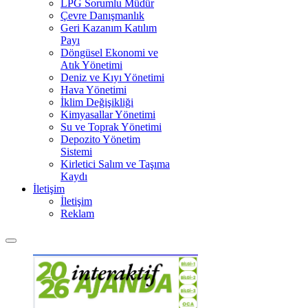
LPG Sorumlu Müdür
Çevre Danışmanlık
Geri Kazanım Katılım
Payı
Döngüsel Ekonomi ve
Atık Yönetimi
Deniz ve Kıyı Yönetimi
Hava Yönetimi
İklim Değişikliği
Kimyasallar Yönetimi
Su ve Toprak Yönetimi
Depozito Yönetim
Sistemi
Kirletici Salım ve Taşıma
Kaydı
İletişim
İletişim
Reklam