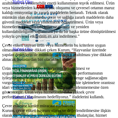
Haberi Oku
azaltılması ve yenilenebilir enerji kullanımının teşvik edilmesi. Ürün
veya hizmetlerden kaynaklı atık oluşumu ve çevresel ortamın maruz
kaldığı emisyonlar ile zararlı maddelerin bertarafı. Teknik olarak
mümkün olan durumlarda, çevre ve sağlığa zararlı maddelerin daha
güvenli maddeler veya yöntemlerle değiştirilmesi. Ürün veya
hizmetlerin kullanım ömrünün uzatılması ve yeniden
kullanılabilirliğinin sağlanması ya da bir başka ürüne dönüştürülmesi
yoluyla çevresel etkilerinin en aza indirilmesi.”
Çevre etiketi taşıyan ürün veya hizmetlerin bu kriterlere uygun
Haberi Oku
olmasının önemine dikkati çeken Kurum, “Hayvanlar üzerinde
yapılan deneylerin de mümkün olduğunca azaltılması yine dikkate
alınacak hususlardan biri olacaktır.” dedi.
Ürün veya hizmet grubu kriterlerinin geliştirilmesi ve
uygulanmasında ürün veya hizmetin çevresel performansının
iyileştirilmesiyle mali ve idari yük arasında denge sağlanacağını
vurgulayan Kurum, “Küçük ve orta büyüklükte işletmelere orantısız
idari ve ekonomik yük getirecek kriterler belirlenmemesine özen
göstereceğiz. Ürün veya hizmetlerde daha yüksek çevre
Haberi Oku
performansına ulaşılmasını hedefliyoruz.” ifadelerini kullandı.
Çevre etiketine kimler müracaat edebilecek?
Kurum, çevre etiketi başvuru süreci ve değerlendirilmesine ilişkin
olarak da “Üreticiler, imalatçılar, ihracatçılar, ithalatçılar, hizmet