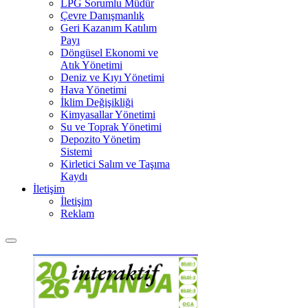
LPG Sorumlu Müdür
Çevre Danışmanlık
Geri Kazanım Katılım
Payı
Döngüsel Ekonomi ve
Atık Yönetimi
Deniz ve Kıyı Yönetimi
Hava Yönetimi
İklim Değişikliği
Kimyasallar Yönetimi
Su ve Toprak Yönetimi
Depozito Yönetim
Sistemi
Kirletici Salım ve Taşıma
Kaydı
İletişim
İletişim
Reklam