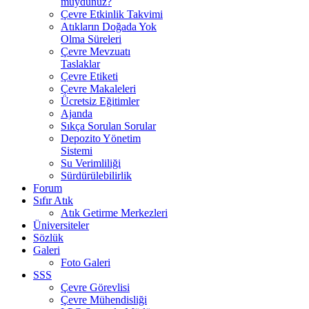
muydunuz?
Çevre Etkinlik Takvimi
Atıkların Doğada Yok
Olma Süreleri
Çevre Mevzuatı
Taslaklar
Çevre Etiketi
Çevre Makaleleri
Ücretsiz Eğitimler
Ajanda
Sıkça Sorulan Sorular
Depozito Yönetim
Sistemi
Su Verimliliği
Sürdürülebilirlik
Forum
Sıfır Atık
Atık Getirme Merkezleri
Üniversiteler
Sözlük
Galeri
Foto Galeri
SSS
Çevre Görevlisi
Çevre Mühendisliği