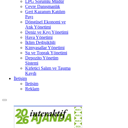
LPG Sorumlu Müdür
Çevre Danışmanlık
Geri Kazanım Katılım
Payı
Döngüsel Ekonomi ve
Atık Yönetimi
Deniz ve Kıyı Yönetimi
Hava Yönetimi
İklim Değişikliği
Kimyasallar Yönetimi
Su ve Toprak Yönetimi
Depozito Yönetim
Sistemi
Kirletici Salım ve Taşıma
Kaydı
İletişim
İletişim
Reklam