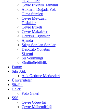
muydunuz?
Çevre Etkinlik Takvimi
Atıkların Doğada Yok
Olma Süreleri
Çevre Mevzuatı
Taslaklar
Çevre Etiketi
Çevre Makaleleri
Ücretsiz Eğitimler
Ajanda
Sıkça Sorulan Sorular
Depozito Yönetim
Sistemi
Su Verimliliği
Sürdürülebilirlik
Forum
Sıfır Atık
Atık Getirme Merkezleri
Üniversiteler
Sözlük
Galeri
Foto Galeri
SSS
Çevre Görevlisi
Çevre Mühendisliği