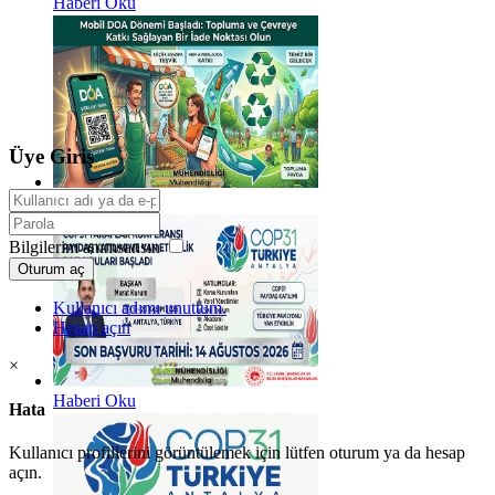
Haberi Oku
Üye Giriş
Haberi Oku
Bilgilerim anımsansın
Oturum aç
Kullanıcı adımı unuttum.
Hesap açın
×
Haberi Oku
Hata
Kullanıcı profillerini görüntülemek için lütfen oturum ya da hesap
açın.