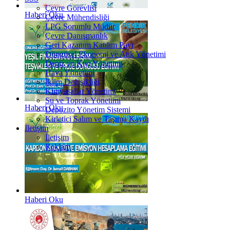
Çevre Görevlisi
Haberi Oku
Çevre Mühendisliği
LPG Sorumlu Müdür
Çevre Danışmanlık
Geri Kazanım Katılım Payı
Döngüsel Ekonomi ve Atık Yönetimi
Deniz ve Kıyı Yönetimi
Hava Yönetimi
İklim Değişikliği
Kimyasallar Yönetimi
Su ve Toprak Yönetimi
Haberi Oku
Depozito Yönetim Sistemi
Kirletici Salım ve Taşıma Kaydı
İletişim
İletişim
Reklam
Haberi Oku