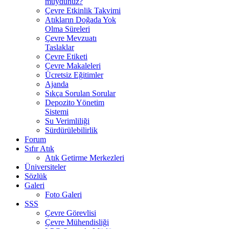
muydunuz?
Çevre Etkinlik Takvimi
Atıkların Doğada Yok
Olma Süreleri
Çevre Mevzuatı
Taslaklar
Çevre Etiketi
Çevre Makaleleri
Ücretsiz Eğitimler
Ajanda
Sıkça Sorulan Sorular
Depozito Yönetim
Sistemi
Su Verimliliği
Sürdürülebilirlik
Forum
Sıfır Atık
Atık Getirme Merkezleri
Üniversiteler
Sözlük
Galeri
Foto Galeri
SSS
Çevre Görevlisi
Çevre Mühendisliği