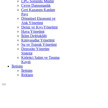
LPG Sorumlu Müdür
Çevre Danışmanlık
Geri Kazanım Katılım
Payı
Döngüsel Ekonomi ve
Atık Yönetimi
Deniz ve Kıyı Yönetimi
Hava Yönetimi
İklim Değişikliği
Kimyasallar Yönetimi
Su ve Toprak Yönetimi
Depozito Yönetim
Sistemi
Kirletici Salım ve Taşıma
Kaydı
İletişim
İletişim
Reklam