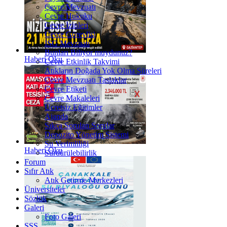
Çevre Mevzuatı
Çevre Hukuku
Çevre İzinleri
Çevre Görevlisi
İSG Mevzuatı
Bunları Biliyor muydunuz?
Haberi Oku
Çevre Etkinlik Takvimi
Atıkların Doğada Yok Olma Süreleri
Çevre Mevzuatı Taslaklar
Çevre Etiketi
Çevre Makaleleri
Ücretsiz Eğitimler
Ajanda
Sıkça Sorulan Sorular
Depozito Yönetim Sistemi
Su Verimliliği
Haberi Oku
Sürdürülebilirlik
Forum
Sıfır Atık
Atık Getirme Merkezleri
Üniversiteler
Sözlük
Galeri
Foto Galeri
SSS