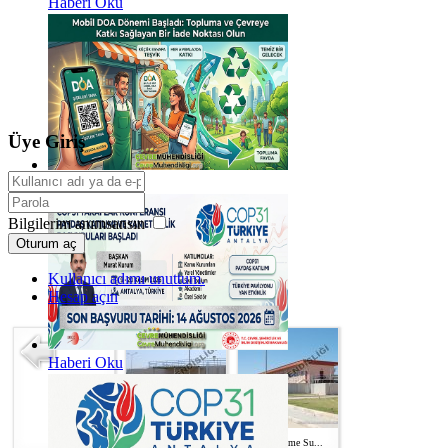
Haberi Oku
Üye Giriş
Haberi Oku
Bilgilerim anımsansın
Oturum aç
Kullanıcı adımı unuttum.
Hesap açın
Haberi Oku
Çatalan İçme Su...
Çatalan İçme Su...