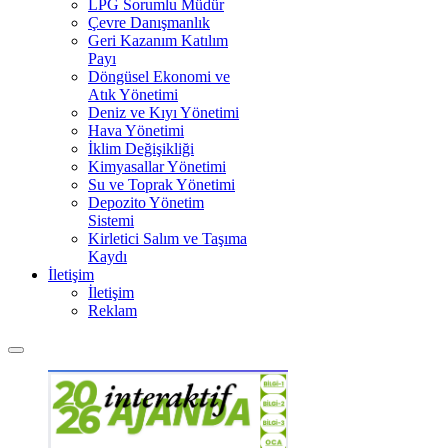
LPG Sorumlu Müdür
Çevre Danışmanlık
Geri Kazanım Katılım
Payı
Döngüsel Ekonomi ve
Atık Yönetimi
Deniz ve Kıyı Yönetimi
Hava Yönetimi
İklim Değişikliği
Kimyasallar Yönetimi
Su ve Toprak Yönetimi
Depozito Yönetim
Sistemi
Kirletici Salım ve Taşıma
Kaydı
İletişim
İletişim
Reklam