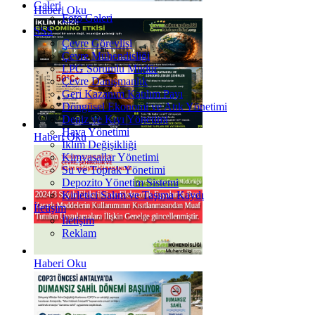
Galeri
Haberi Oku
Foto Galeri
SSS
Çevre Görevlisi
Çevre Mühendisliği
LPG Sorumlu Müdür
Çevre Danışmanlık
Geri Kazanım Katılım Payı
Döngüsel Ekonomi ve Atık Yönetimi
Deniz ve Kıyı Yönetimi
Hava Yönetimi
Haberi Oku
İklim Değişikliği
Kimyasallar Yönetimi
Su ve Toprak Yönetimi
Depozito Yönetim Sistemi
Kirletici Salım ve Taşıma Kaydı
İletişim
İletişim
Reklam
Haberi Oku