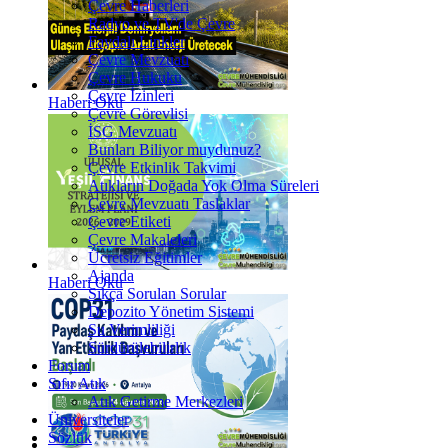
Çevre Haberleri
Radyo ve TV'de Çevre
Faydalı Linkler
Çevre Mevzuatı
Çevre Hukuku
Çevre İzinleri
Haberi Oku
Çevre Görevlisi
İSG Mevzuatı
Bunları Biliyor muydunuz?
Çevre Etkinlik Takvimi
Atıkların Doğada Yok Olma Süreleri
Çevre Mevzuatı Taslaklar
Çevre Etiketi
Çevre Makaleleri
Ücretsiz Eğitimler
Ajanda
Haberi Oku
Sıkça Sorulan Sorular
Depozito Yönetim Sistemi
Su Verimliliği
Sürdürülebilirlik
Forum
Sıfır Atık
Atık Getirme Merkezleri
Üniversiteler
Sözlük