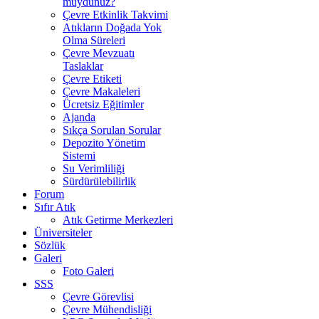
muydunuz?
Çevre Etkinlik Takvimi
Atıkların Doğada Yok
Olma Süreleri
Çevre Mevzuatı
Taslaklar
Çevre Etiketi
Çevre Makaleleri
Ücretsiz Eğitimler
Ajanda
Sıkça Sorulan Sorular
Depozito Yönetim
Sistemi
Su Verimliliği
Sürdürülebilirlik
Forum
Sıfır Atık
Atık Getirme Merkezleri
Üniversiteler
Sözlük
Galeri
Foto Galeri
SSS
Çevre Görevlisi
Çevre Mühendisliği