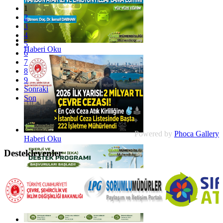
1
2
3
4
5
Haberi Oku
6
7
8
9
Sonraki
Son
Powered by
Phoca Gallery
Haberi Oku
Destekleyenler